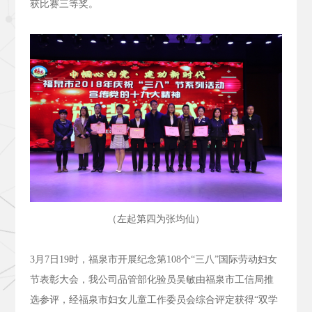
获比赛三等奖。
（左起第四为张均仙）
3
月
7
日
19
时，福泉市开展纪念第
108
个“三八”国际劳动妇女
节表彰大会，我公司品管部化验员吴敏由福泉市工信局推
选参评，经福泉市妇女儿童工作委员会综合评定获得“双学