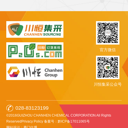
官方微信
川恒集采公众号
028-83123199
©2016GUIZHOU CHANHEN CHEMICAL CORPORATION All Rights
ReservedPrivacy Policy
备案号：黔ICP备17011065号
网站设计：赛门仕博