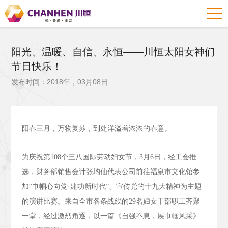
阳光、温暖、自信、永恒——川恒太阳女神们
节日快乐！
发布时间：2018年，03月08日
阳春三月，万物复苏，到处洋溢着浓浓的春意。
为庆祝第
108
个三八国际劳动妇女节，
3
月
6
日，经工会推
选，财务部销售会计张均仙代表公司前往福泉市文化馆参
加“巾帼心向党·建功新时代”、宣传党的十九大精神为主题
的演讲比赛。来自全市各条战线的
29
名妇女干部职工齐聚
一堂，经过激烈角逐，以一篇《自强不息，展巾帼风采》