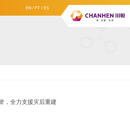
EN
/
PT
/
ES
清淤，全力支援灾后重建