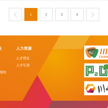
1
2
3
4
任
人力资源
人才理念
人才引进
报告