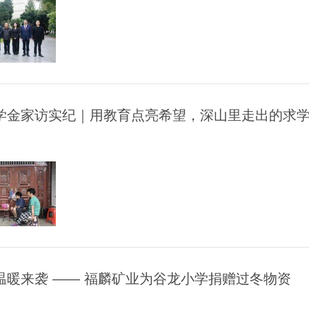
学金家访实纪｜用教育点亮希望，深山里走出的求
温暖来袭 —— 福麟矿业为谷龙小学捐赠过冬物资