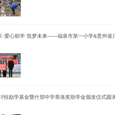
长·爱心助学·筑梦未来——福泉市第一小学&贵州省川
5年川恒励学基金暨什邡中学章洛奖助学金颁发仪式圆