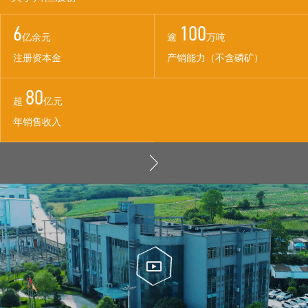
6
100
亿余元
逾
万吨
注册资本金
产销能力（不含磷矿）
80
超
亿元
年销售收入