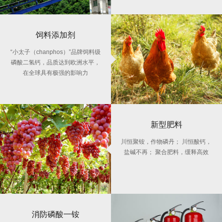
饲料添加剂
“小太子（chanphos）”品牌饲料级
磷酸二氢钙，品质达到欧洲水平，
在全球具有极强的影响力
新型肥料
川恒聚铵，作物磷丹； 川恒酸钙，
盐碱不再； 聚合肥料，缓释高效
消防磷酸一铵