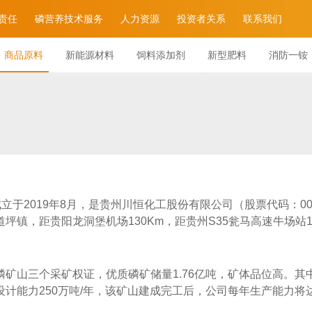
责任
磷营养技术服务
人力资源
投资者关系
联系我们
商品原料
新能源材料
饲料添加剂
新型肥料
消防一铵
立于2019年8月，是贵州川恒化工股份有限公司（股票代码：00
镇，距贵阳龙洞堡机场130Km，距贵州S35瓮马高速牛场站1
矿山三个采矿权证，优质磷矿储量1.76亿吨，矿体品位高。其中
计能力250万吨/年，该矿山建成完工后，公司每年生产能力将达