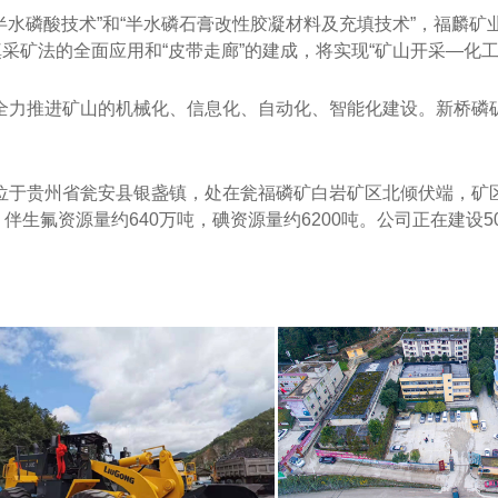
“半水磷酸技术”和“半水磷石膏改性胶凝材料及充填技术”，福麟
采矿法的全面应用和“皮带走廊”的建成，将实现“矿山开采—化工
全力推进矿山的机械化、信息化、自动化、智能化建设。新桥磷矿
贵州省瓮安县银盏镇，处在瓮福磷矿白岩矿区北倾伏端，矿区面积5.
；伴生氟资源量约640万吨，碘资源量约6200吨。公司正在建设5