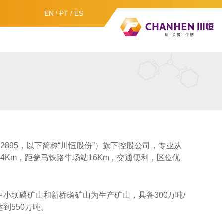
EN
/
PT
/
ES
2895，以下简称“川恒股份”）旗下控股公司，专业从
4Km，距瓮马铁路牛场站16Km，交通便利，区位优
小坝磷矿山和新桥磷矿山为生产矿山，具备300万吨/
到550万吨。