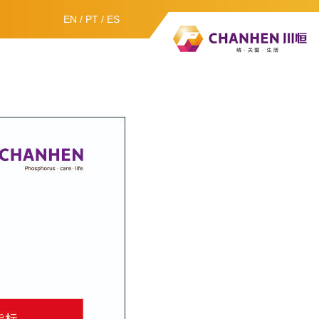
EN
/
PT
/
ES