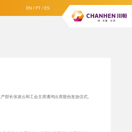
EN
/
PT
/
ES
、生产部长张凌云和工会主席潘鸿出席股份发放仪式。