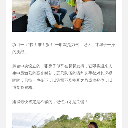
项目一：“快！准！狠！”一听就是力气、记忆、才华于一身
的挑战。
舞台中央设立的一张凳子似乎在瑟瑟发抖，它即将迎来人
生中最激烈的高光时刻，五只队伍的猎豹选手都对其虎视
眈眈，只待一声令下，以迅雷不及掩耳之势成功登位，以
博竞答资格。
跑得最快肯定是不够的，记忆力才是关键！