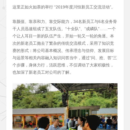
这里正如火如荼的举行 “2019年度川恒新员工交流活动”。
靠颜值、靠亲和力、靠交际能力，34名新员工与6名业务骨
干人员迅速组成了五支队伍。“十全队”、“成磷队”……一个
个让人耳目一新的队伍产生，开始一轮又一轮的角逐。本
次的新老员工抛去了繁杂的传统交流模式，采用了知识竞
赛的形式：将公司基本概况、传承理念与信仰、发展目标
与远景等相关内容融入知识问答当中，通过“问、抢、答”三
个步骤，身体力行，活跃思维，不仅调动了大家积极性，
也加深了新老员工对公司的了解。