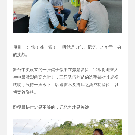
项目一：“快！准！狠！”一听就是力气、记忆、才华于一身
的挑战。
舞台中央设立的一张凳子似乎在瑟瑟发抖，它即将迎来人
生中最激烈的高光时刻，五只队伍的猎豹选手都对其虎视
眈眈，只待一声令下，以迅雷不及掩耳之势成功登位，以
博竞答资格。
跑得最快肯定是不够的，记忆力才是关键！