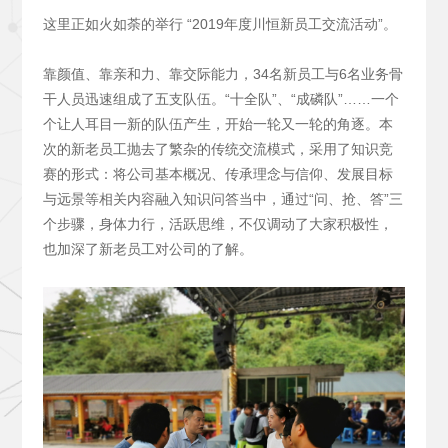
这里正如火如荼的举行 “2019年度川恒新员工交流活动”。
靠颜值、靠亲和力、靠交际能力，34名新员工与6名业务骨
干人员迅速组成了五支队伍。“十全队”、“成磷队”……一个
个让人耳目一新的队伍产生，开始一轮又一轮的角逐。本
次的新老员工抛去了繁杂的传统交流模式，采用了知识竞
赛的形式：将公司基本概况、传承理念与信仰、发展目标
与远景等相关内容融入知识问答当中，通过“问、抢、答”三
个步骤，身体力行，活跃思维，不仅调动了大家积极性，
也加深了新老员工对公司的了解。