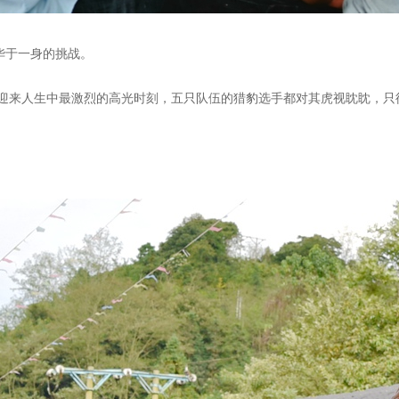
华于一身的挑战。
迎来人生中最激烈的高光时刻，五只队伍的猎豹选手都对其虎视眈眈，只