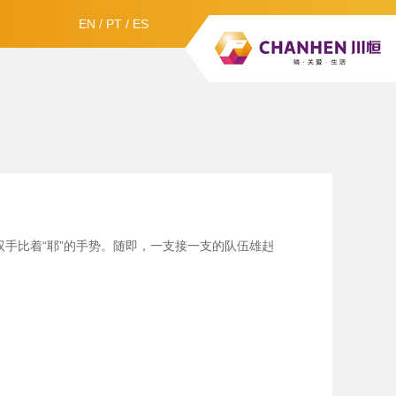
EN
/
PT
/
ES
手比着“耶”的手势。随即，一支接一支的队伍雄赳