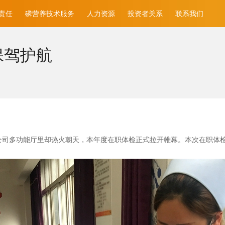
责任
磷营养技术服务
人力资源
投资者关系
联系我们
保驾护航
公司多功能厅里却热火朝天，本年度在职体检正式拉开帷幕。本次在职体检时