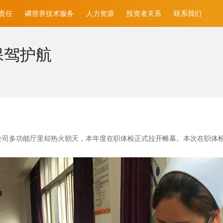
责任
磷营养技术服务
人力资源
投资者关系
联系我们
保驾护航
公司多功能厅里却热火朝天，本年度在职体检正式拉开帷幕。本次在职体检时