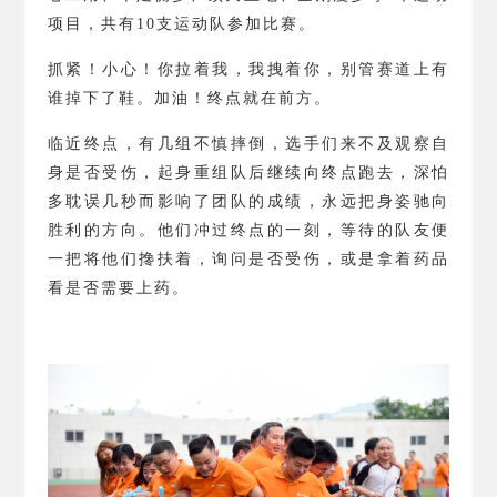
项目，共有
10
支运动队参加比赛。
抓紧！小心！你拉着我，我拽着你，别管赛道上有
谁掉下了鞋。加油！终点就在前方。
临近终点，有几组不慎摔倒，选手们来不及观察自
身是否受伤，起身重组队后继续向终点跑去，深怕
多耽误几秒而影响了团队的成绩，永远把身姿驰向
胜利的方向。他们冲过终点的一刻，等待的队友便
一把将他们搀扶着，询问是否受伤，或是拿着药品
看是否需要上药。