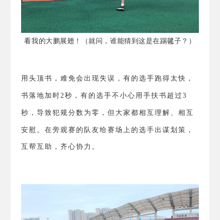
看我的大鹏展翅！（就问，谁能猜到这是在踢毽子？）
用头顶书，难免会出现失误，有的选手跑得太快，
书落地加时
2
秒，有的选手不小心用手扶书超过
3
秒，导致犯规分数为零，但大家都相互理解、相互
安慰。
在旁观赛的队友给赛场上的选手出谋划策，
互帮互助，齐心协力。