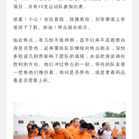
项目，共有
10
支运动队参加比赛。
抓紧！小心！你拉着我，我拽着你，别管赛道上有
谁掉下了鞋。加油！终点就在前方。
临近终点，有几组不慎摔倒，选手们来不及观察自
身是否受伤，起身重组队后继续向终点跑去，深怕
多耽误几秒而影响了团队的成绩，永远把身姿驰向
胜利的方向。他们冲过终点的一刻，等待的队友便
一把将他们搀扶着，询问是否受伤，或是拿着药品
看是否需要上药。