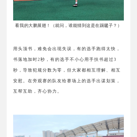
看我的大鹏展翅！（就问，谁能猜到这是在踢毽子？）
用头顶书，难免会出现失误，有的选手跑得太快，
书落地加时
2
秒，有的选手不小心用手扶书超过
3
秒，导致犯规分数为零，但大家都相互理解、相互
安慰。
在旁观赛的队友给赛场上的选手出谋划策，
互帮互助，齐心协力。