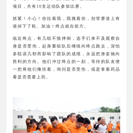
项目，共有
10
支运动队参加比赛。
抓紧！小心！你拉着我，我拽着你，别管赛道上有
谁掉下了鞋。加油！终点就在前方。
临近终点，有几组不慎摔倒，选手们来不及观察自
身是否受伤，起身重组队后继续向终点跑去，深怕
多耽误几秒而影响了团队的成绩，永远把身姿驰向
胜利的方向。他们冲过终点的一刻，等待的队友便
一把将他们搀扶着，询问是否受伤，或是拿着药品
看是否需要上药。