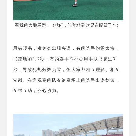
看我的大鹏展翅！（就问，谁能猜到这是在踢毽子？）
用头顶书，难免会出现失误，有的选手跑得太快，
书落地加时
2
秒，有的选手不小心用手扶书超过
3
秒，导致犯规分数为零，但大家都相互理解、相互
安慰。
在旁观赛的队友给赛场上的选手出谋划策，
互帮互助，齐心协力。