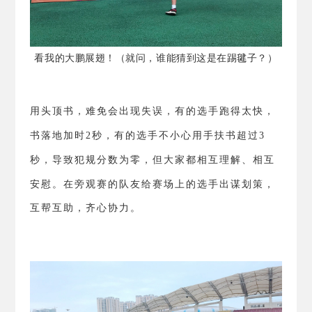
看我的大鹏展翅！（就问，谁能猜到这是在踢毽子？）
用头顶书，难免会出现失误，有的选手跑得太快，
书落地加时
2
秒，有的选手不小心用手扶书超过
3
秒，导致犯规分数为零，但大家都相互理解、相互
安慰。
在旁观赛的队友给赛场上的选手出谋划策，
互帮互助，齐心协力。