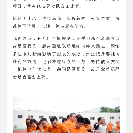
项目，共有
10
支运动队参加比赛。
抓紧！小心！你拉着我，我拽着你，别管赛道上有
谁掉下了鞋。加油！终点就在前方。
临近终点，有几组不慎摔倒，选手们来不及观察自
身是否受伤，起身重组队后继续向终点跑去，深怕
多耽误几秒而影响了团队的成绩，永远把身姿驰向
胜利的方向。他们冲过终点的一刻，等待的队友便
一把将他们搀扶着，询问是否受伤，或是拿着药品
看是否需要上药。