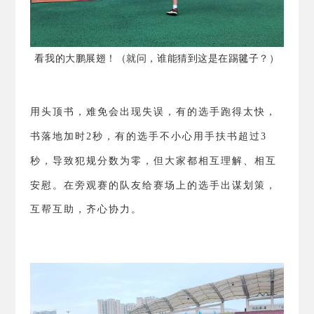
看我的大鹏展翅！（就问，谁能猜到这是在踢毽子？）
用头顶书，难免会出现失误，有的选手跑得太快，
书落地加时
2
秒，有的选手不小心用手扶书超过
3
秒，导致犯规分数为零，但大家都相互理解、相互
安慰。
在旁观赛的队友给赛场上的选手出谋划策，
互帮互助，齐心协力。