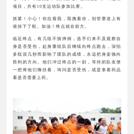
项目，共有
10
支运动队参加比赛。
抓紧！小心！你拉着我，我拽着你，别管赛道上有
谁掉下了鞋。加油！终点就在前方。
临近终点，有几组不慎摔倒，选手们来不及观察自
身是否受伤，起身重组队后继续向终点跑去，深怕
多耽误几秒而影响了团队的成绩，永远把身姿驰向
胜利的方向。他们冲过终点的一刻，等待的队友便
一把将他们搀扶着，询问是否受伤，或是拿着药品
看是否需要上药。