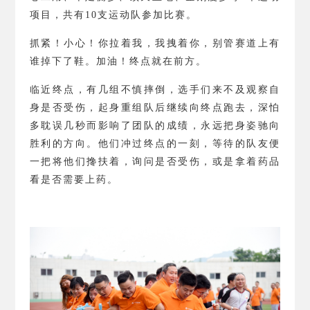
项目，共有
10
支运动队参加比赛。
抓紧！小心！你拉着我，我拽着你，别管赛道上有
谁掉下了鞋。加油！终点就在前方。
临近终点，有几组不慎摔倒，选手们来不及观察自
身是否受伤，起身重组队后继续向终点跑去，深怕
多耽误几秒而影响了团队的成绩，永远把身姿驰向
胜利的方向。他们冲过终点的一刻，等待的队友便
一把将他们搀扶着，询问是否受伤，或是拿着药品
看是否需要上药。