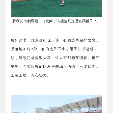
看我的大鹏展翅！（就问，谁能猜到这是在踢毽子？）
用头顶书，难免会出现失误，有的选手跑得太快，
书落地加时
2
秒，有的选手不小心用手扶书超过
3
秒，导致犯规分数为零，但大家都相互理解、相互
安慰。
在旁观赛的队友给赛场上的选手出谋划策，
互帮互助，齐心协力。