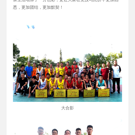
悉，更加团结，更加默契！
大合影