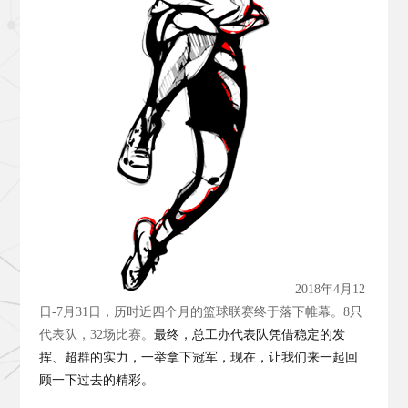
2018
年
4
月
12
日
-7
月
31
日，历时近四个月的篮球联赛终于落下帷幕。
8
只
代表队，
32
场比赛。
最终，总工办代表队凭借稳定的发
挥、超群的实力，一举拿下冠军，现在，让我们来一起回
顾一下过去的精彩。