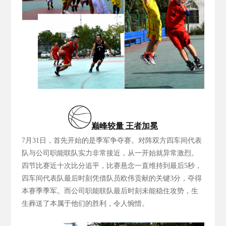
巅峰较量
王者加冕
7
月31日，首先开始的是季军争夺赛。对阵双方四车间代表
队与公司职能联队实力非常接近，从一开始就异常激烈。
四节比赛近十次比分追平，比赛悬念一直维持到最后5秒，
四车间代表队最后时刻凭借队员欧伟贡献的关键3分，夺得
本赛季季军。而公司职能联队最后时刻未能稳住攻势，生
生葬送了本属于他们的胜利，令人惋惜。