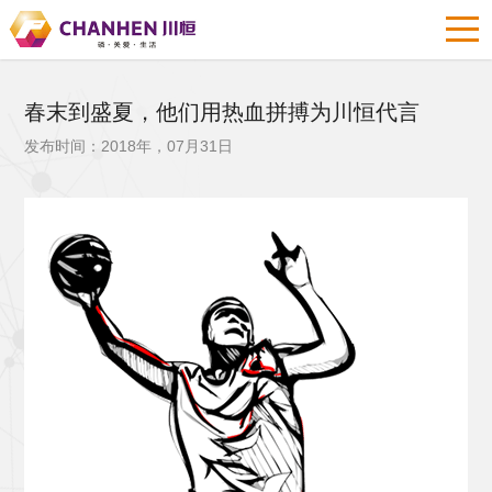
春末到盛夏，他们用热血拼搏为川恒代言
发布时间：2018年，07月31日