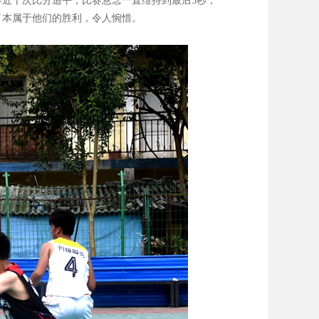
赛近十次比分追平，比赛悬念一直维持到最后5秒，
了本属于他们的胜利，令人惋惜。