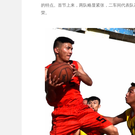
的特点。首节上来，两队略显紧张，二车间代表队
荣。