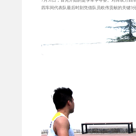
7
月31日，首先开始的是季军争夺赛。对阵双方四
四车间代表队最后时刻凭借队员欧伟贡献的关键3