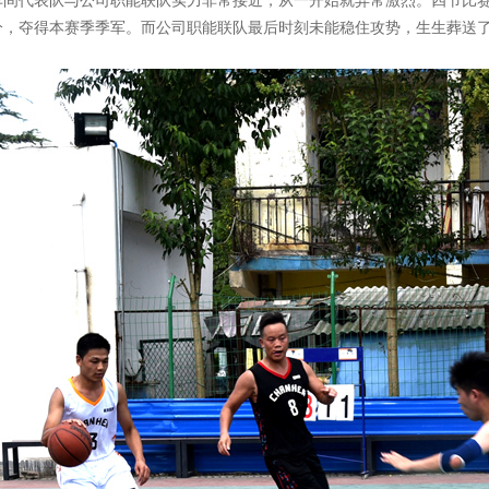
车间代表队与公司职能联队实力非常接近，从一开始就异常激烈。四节比
分，夺得本赛季季军。而公司职能联队最后时刻未能稳住攻势，生生葬送