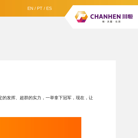
EN
/
PT
/
ES
定的发挥、超群的实力，一举拿下冠军，现在，让