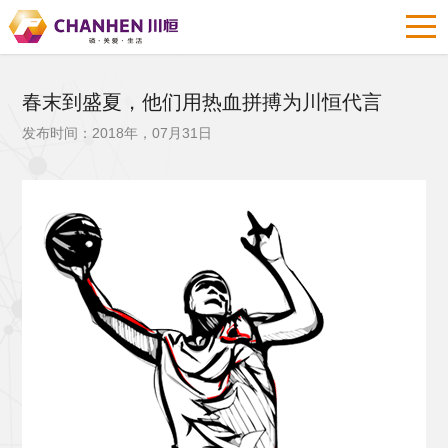
春末到盛夏，他们用热血拼搏为川恒代言
发布时间：2018年，07月31日