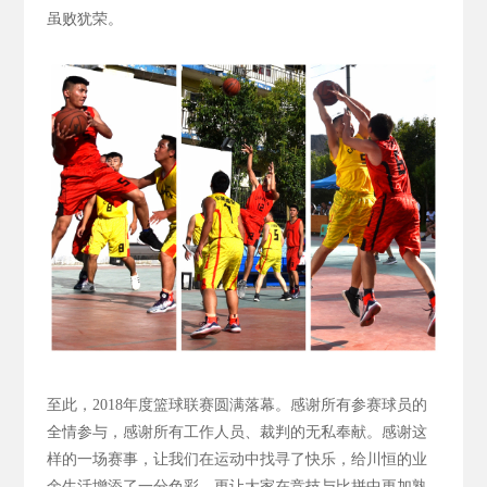
虽败犹荣。
至此，2018年度篮球联赛圆满落幕。感谢所有参赛球员的
全情参与，感谢所有工作人员、裁判的无私奉献。感谢这
样的一场赛事，让我们在运动中找寻了快乐，给川恒的业
余生活增添了一分色彩，更让大家在竞技与比拼中更加熟