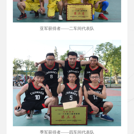
亚军获得者——二车间代表队
季军获得者——四车间代表队