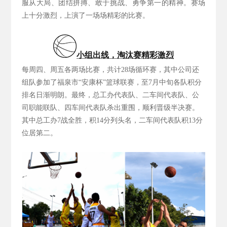
服从大局、团结拼搏、敢于挑战、勇争第一的精神。赛场
上十分激烈，上演了一场场精彩的比赛。
小组出线，淘汰赛精彩激烈
每周四、周五各两场比赛，共计
28
场循环赛，其中公司还
组队参加了福泉市“安康杯”篮球联赛，至
7
月中旬各队积分
排名日渐明朗。最终，总工办代表队、二车间代表队、公
司职能联队、四车间代表队杀出重围，顺利晋级半决赛。
其中总工办
7
战全胜，积
14
分列头名，二车间代表队积
13
分
位居第二。