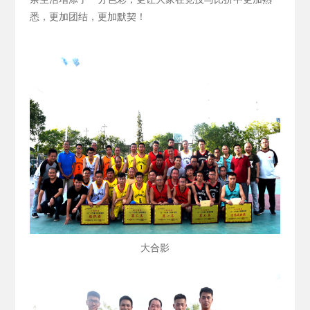
悉，更加团结，更加默契！
大合影