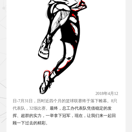
2018
年
4
月
12
日
-7
月
31
日，历时近四个月的篮球联赛终于落下帷幕。
8
只
代表队，
32
场比赛。
最终，总工办代表队凭借稳定的发
挥、超群的实力，一举拿下冠军，现在，让我们来一起回
顾一下过去的精彩。