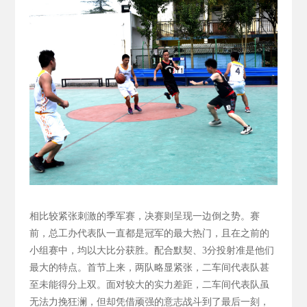
相比较紧张刺激的季军赛，决赛则呈现一边倒之势。赛
前，总工办代表队一直都是冠军的最大热门，且在之前的
小组赛中，均以大比分获胜。配合默契、3分投射准是他们
最大的特点。首节上来，两队略显紧张，二车间代表队甚
至未能得分上双。面对较大的实力差距，二车间代表队虽
无法力挽狂澜，但却凭借顽强的意志战斗到了最后一刻，