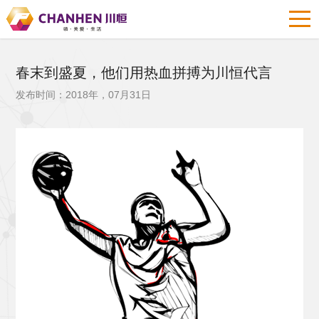
春末到盛夏，他们用热血拼搏为川恒代言
发布时间：2018年，07月31日