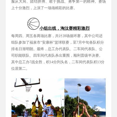
服从大局、团结拼搏、敢于挑战、勇争第一的精神。赛场
上十分激烈，上演了一场场精彩的比赛。
小组出线，淘汰赛精彩激烈
每周四、周五各两场比赛，共计
28
场循环赛，其中公司还
组队参加了福泉市“安康杯”篮球联赛，至
7
月中旬各队积分
排名日渐明朗。最终，总工办代表队、二车间代表队、公
司职能联队、四车间代表队杀出重围，顺利晋级半决赛。
其中总工办
7
战全胜，积
14
分列头名，二车间代表队积
13
分
位居第二。