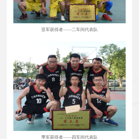
亚军获得者——二车间代表队
季军获得者——四车间代表队