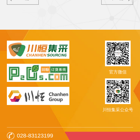
官方微信
川恒集采公众号
028-83123199