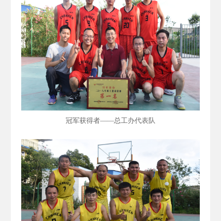
冠军获得者——总工办代表队