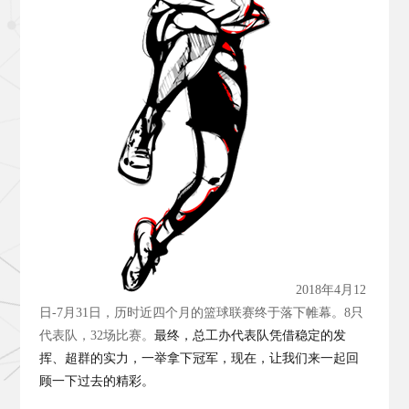
2018
年
4
月
12
日
-7
月
31
日，历时近四个月的篮球联赛终于落下帷幕。
8
只
代表队，
32
场比赛。
最终，总工办代表队凭借稳定的发
挥、超群的实力，一举拿下冠军，现在，让我们来一起回
顾一下过去的精彩。