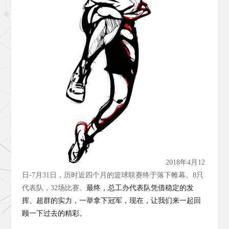
2018
年
4
月
12
日
-7
月
31
日，历时近四个月的篮球联赛终于落下帷幕。
8
只
代表队，
32
场比赛。
最终，总工办代表队凭借稳定的发
挥、超群的实力，一举拿下冠军，现在，让我们来一起回
顾一下过去的精彩。