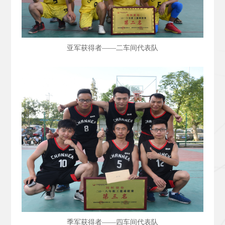
亚军获得者——二车间代表队
季军获得者——四车间代表队