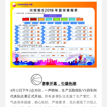
赛事开幕，引爆热潮
4
月
12
日下午
2
点
30
分，一声哨响，生产后勤联队
VS
四车间
代表队比赛正式开始。
所有参赛队伍克服了生产繁忙、天
气炎热等困难，精心组织、严格要求，充分展现了川恒人