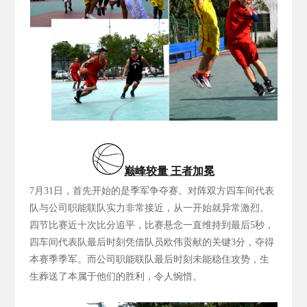
巅峰较量
王者加冕
7
月31日，首先开始的是季军争夺赛。对阵双方四车间代表
队与公司职能联队实力非常接近，从一开始就异常激烈。
四节比赛近十次比分追平，比赛悬念一直维持到最后5秒，
四车间代表队最后时刻凭借队员欧伟贡献的关键3分，夺得
本赛季季军。而公司职能联队最后时刻未能稳住攻势，生
生葬送了本属于他们的胜利，令人惋惜。