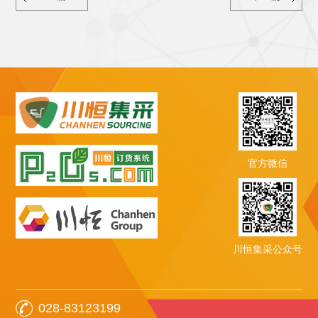
官方微信
川恒集采公众号
028-83123199