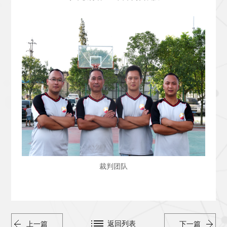
裁判团队
返回列表
上一篇
下一篇