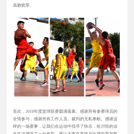
虽败犹荣。
至此，2018年度篮球联赛圆满落幕。感谢所有参赛球员的
全情参与，感谢所有工作人员、裁判的无私奉献。感谢这
样的一场赛事，让我们在运动中找寻了快乐，给川恒的业
余生活增添了一分色彩，更让大家在竞技与比拼中更加熟