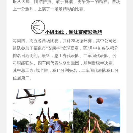
服从大局、团结拼搏、敢于挑战、勇争第一的精神。赛场
上十分激烈，上演了一场场精彩的比赛。
小组出线，淘汰赛精彩激烈
每周四、周五各两场比赛，共计
28
场循环赛，其中公司还
组队参加了福泉市“安康杯”篮球联赛，至
7
月中旬各队积分
排名日渐明朗。最终，总工办代表队、二车间代表队、公
司职能联队、四车间代表队杀出重围，顺利晋级半决赛。
其中总工办
7
战全胜，积
14
分列头名，二车间代表队积
13
分
位居第二。