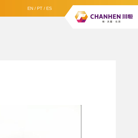
EN
/
PT
/
ES