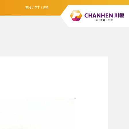
EN
/
PT
/
ES