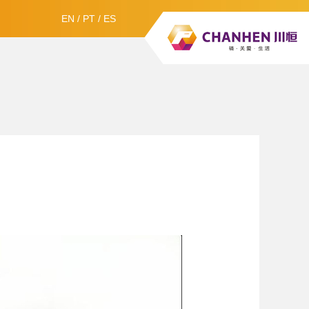
EN
/
PT
/
ES