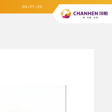
EN
/
PT
/
ES