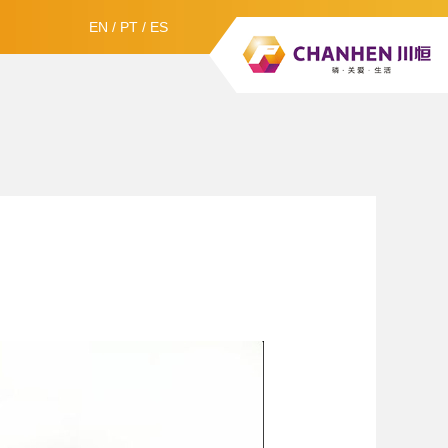
EN
/
PT
/
ES