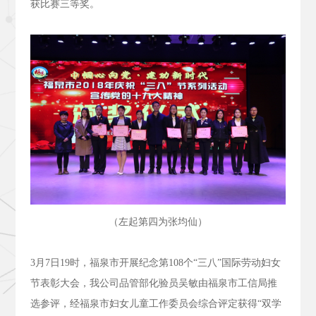
获比赛三等奖。
（左起第四为张均仙）
3
月
7
日
19
时，福泉市开展纪念第
108
个“三八”国际劳动妇女
节表彰大会，我公司品管部化验员吴敏由福泉市工信局推
选参评，经福泉市妇女儿童工作委员会综合评定获得“双学