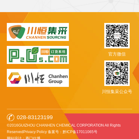
官方微信
川恒集采公众号
028-83123199
©2016GUIZHOU CHANHEN CHEMICAL CORPORATION All Rights
ReservedPrivacy Policy
备案号：黔ICP备17011065号
网站设计：赛门仕博