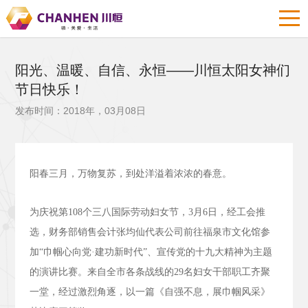
阳光、温暖、自信、永恒——川恒太阳女神们
节日快乐！
发布时间：2018年，03月08日
阳春三月，万物复苏，到处洋溢着浓浓的春意。
为庆祝第
108
个三八国际劳动妇女节，
3
月
6
日，经工会推
选，财务部销售会计张均仙代表公司前往福泉市文化馆参
加“巾帼心向党·建功新时代”、宣传党的十九大精神为主题
的演讲比赛。来自全市各条战线的
29
名妇女干部职工齐聚
一堂，经过激烈角逐，以一篇《自强不息，展巾帼风采》