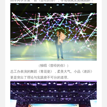
四车间李永俊一首《曾经的你》，令现场观众如痴如醉！
（独唱《曾经的你》）
总工办表演的舞蹈《青花瓷》，柔美大气。小品《差距》
更是突出了理论与实践密不可分的道理。