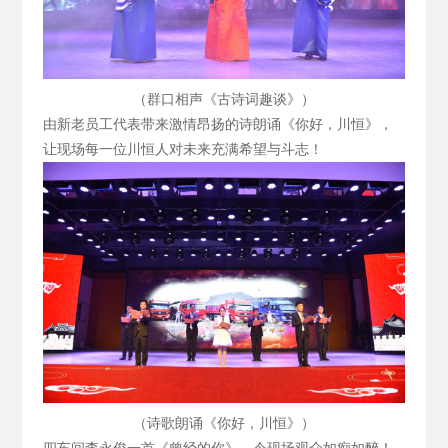
（群口相声《古诗词趣谈》）
由新老员工代表带来激情昂扬的诗朗诵《你好，川恒》，
让现场每一位川恒人对未来充满希望与斗志！
（诗歌朗诵《你好，川恒》）