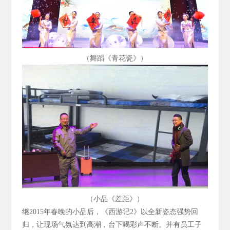
（舞蹈《青花瓷》）
（小品《差距》）
继2015
年春晚的小品后，《西游记2
》以全新姿态强势回
归，让现场气氛达到高潮，台下喝彩声不断。并有员工子