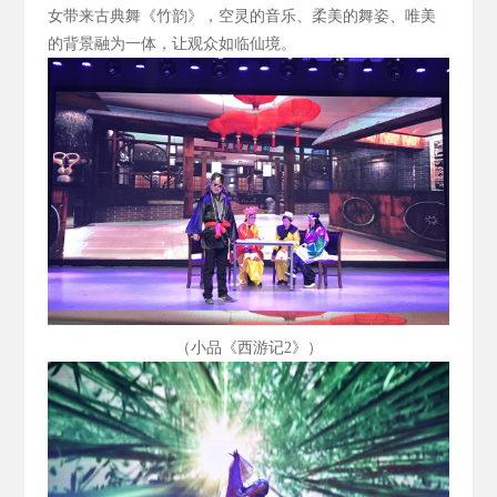
女带来古典舞《竹韵》，空灵的音乐、柔美的舞姿、唯美
的背景融为一体，让观众如临仙境。
（小品《西游记2
》）