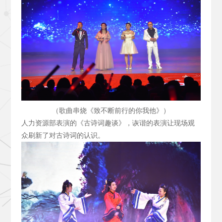
（歌曲串烧《致不断前行的你我他》）
人力资源部表演的《古诗词趣谈》，诙谐的表演让现场观
众刷新了对古诗词的认识。