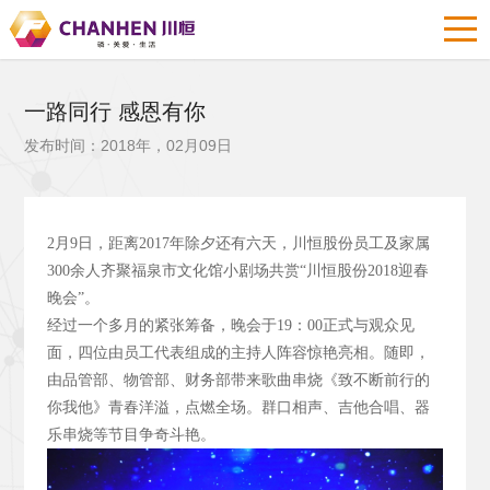
一路同行 感恩有你
发布时间：2018年，02月09日
2
月9
日，距离2017
年除夕还有六天，川恒股份员工及家属
300
余人齐聚福泉市文化馆小剧场共赏“川恒股份2018
迎春
晚会”。
经过一个多月的紧张筹备，晚会于19
：00
正式与观众见
面，四位由员工代表组成的主持人阵容惊艳亮相。随即，
由品管部、物管部、财务部带来歌曲串烧《致不断前行的
你我他》青春洋溢，点燃全场。群口相声、吉他合唱、器
乐串烧等节目争奇斗艳。