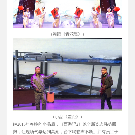
（舞蹈《青花瓷》）
（小品《差距》）
继2015
年春晚的小品后，《西游记2
》以全新姿态强势回
归，让现场气氛达到高潮，台下喝彩声不断。并有员工子