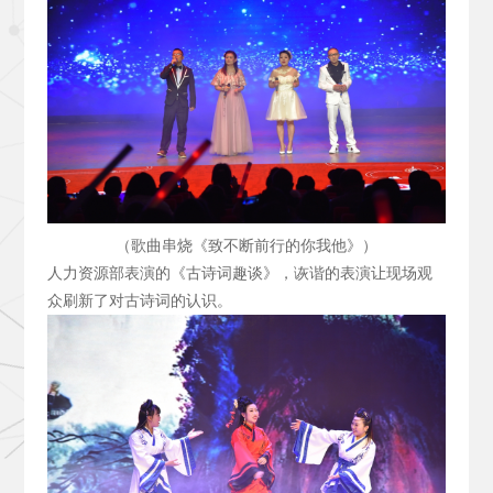
（歌曲串烧《致不断前行的你我他》）
人力资源部表演的《古诗词趣谈》，诙谐的表演让现场观
众刷新了对古诗词的认识。