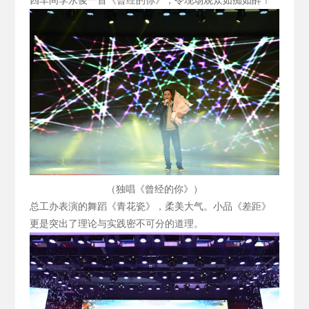
四车间李永俊一首《曾经的你》，令现场观众如痴如醉！
（独唱《曾经的你》）
总工办表演的舞蹈《青花瓷》，柔美大气。小品《差距》
更是突出了理论与实践密不可分的道理。