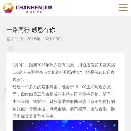
一路同行 感恩有你
发布时间：2018年，02月09日
2
月9
日，距离2017
年除夕还有六天，川恒股份员工及家属
300
余人齐聚福泉市文化馆小剧场共赏“川恒股份2018
迎春
晚会”。
经过一个多月的紧张筹备，晚会于19
：00
正式与观众见
面，四位由员工代表组成的主持人阵容惊艳亮相。随即，
由品管部、物管部、财务部带来歌曲串烧《致不断前行的
你我他》青春洋溢，点燃全场。群口相声、吉他合唱、器
乐串烧等节目争奇斗艳。