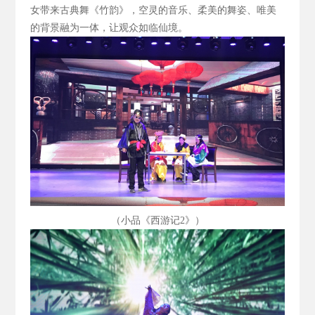
女带来古典舞《竹韵》，空灵的音乐、柔美的舞姿、唯美
的背景融为一体，让观众如临仙境。
（小品《西游记2
》）