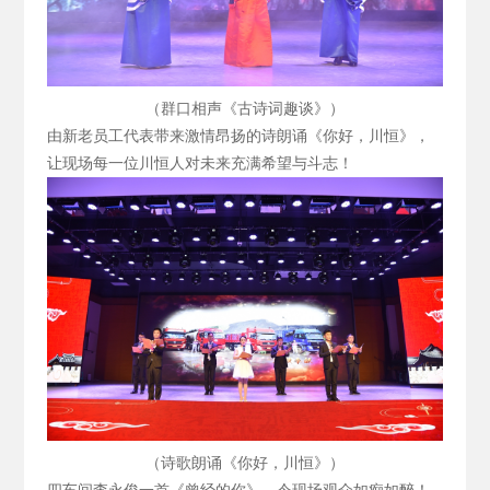
（群口相声《古诗词趣谈》）
由新老员工代表带来激情昂扬的诗朗诵《你好，川恒》，
让现场每一位川恒人对未来充满希望与斗志！
（诗歌朗诵《你好，川恒》）