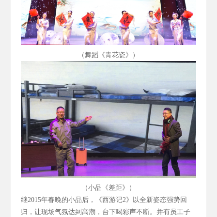
（舞蹈《青花瓷》）
（小品《差距》）
继2015
年春晚的小品后，《西游记2
》以全新姿态强势回
归，让现场气氛达到高潮，台下喝彩声不断。并有员工子