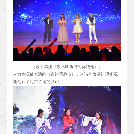
（歌曲串烧《致不断前行的你我他》）
人力资源部表演的《古诗词趣谈》，诙谐的表演让现场观
众刷新了对古诗词的认识。