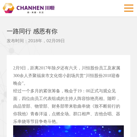
一路同行 感恩有你
发布时间：2018年，02月09日
2
月9
日，距离2017
年除夕还有六天，川恒股份员工及家属
300
余人齐聚福泉市文化馆小剧场共赏“川恒股份2018
迎春
晚会”。
经过一个多月的紧张筹备，晚会于19
：00
正式与观众见
面，四位由员工代表组成的主持人阵容惊艳亮相。随即，
由品管部、物管部、财务部带来歌曲串烧《致不断前行的
你我他》青春洋溢，点燃全场。群口相声、吉他合唱、器
乐串烧等节目争奇斗艳。