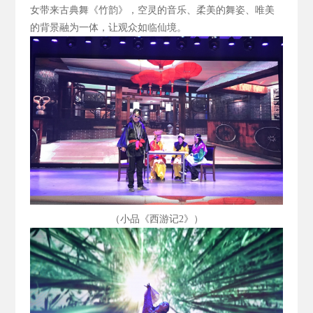
女带来古典舞《竹韵》，空灵的音乐、柔美的舞姿、唯美
的背景融为一体，让观众如临仙境。
（小品《西游记2
》）