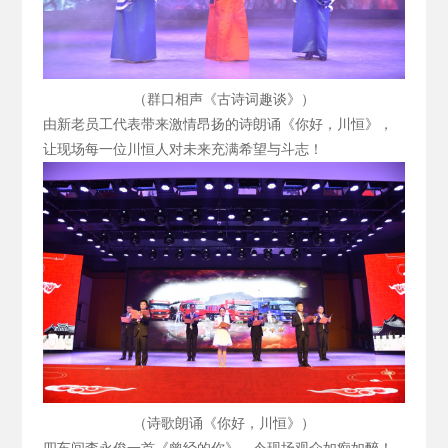
（群口相声《古诗词趣谈》）
由新老员工代表带来激情昂扬的诗朗诵《你好，川恒》，
让现场每一位川恒人对未来充满希望与斗志！
（诗歌朗诵《你好，川恒》）