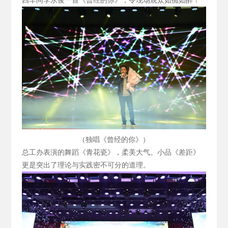
四车间李永俊一首《曾经的你》，令现场观众如痴如醉！
（独唱《曾经的你》）
总工办表演的舞蹈《青花瓷》，柔美大气。小品《差距》
更是突出了理论与实践密不可分的道理。