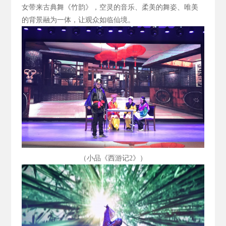
女带来古典舞《竹韵》，空灵的音乐、柔美的舞姿、唯美
的背景融为一体，让观众如临仙境。
（小品《西游记2
》）