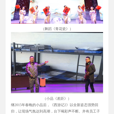
（舞蹈《青花瓷》）
（小品《差距》）
继2015
年春晚的小品后，《西游记2
》以全新姿态强势回
归，让现场气氛达到高潮，台下喝彩声不断。并有员工子