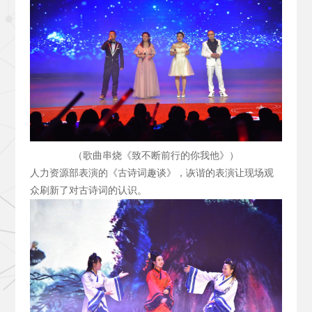
（歌曲串烧《致不断前行的你我他》）
人力资源部表演的《古诗词趣谈》，诙谐的表演让现场观
众刷新了对古诗词的认识。