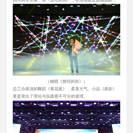
四车间李永俊一首《曾经的你》，令现场观众如痴如醉！
（独唱《曾经的你》）
总工办表演的舞蹈《青花瓷》，柔美大气。小品《差距》
更是突出了理论与实践密不可分的道理。