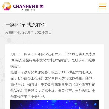
一路同行 感恩有你
发布时间：2018年，02月09日
2
月9
日，距离2017
年除夕还有六天，川恒股份员工及家属
300
余人齐聚福泉市文化馆小剧场共赏“川恒股份2018
迎春
晚会”。
经过一个多月的紧张筹备，晚会于19
：00
正式与观众见
面，四位由员工代表组成的主持人阵容惊艳亮相。随即，
由品管部、物管部、财务部带来歌曲串烧《致不断前行的
你我他》青春洋溢，点燃全场。群口相声、吉他合唱、器
乐串烧等节目争奇斗艳。