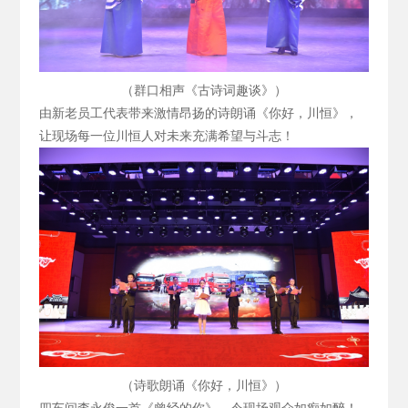
（群口相声《古诗词趣谈》）
由新老员工代表带来激情昂扬的诗朗诵《你好，川恒》，
让现场每一位川恒人对未来充满希望与斗志！
（诗歌朗诵《你好，川恒》）