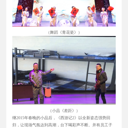
（舞蹈《青花瓷》）
（小品《差距》）
继2015
年春晚的小品后，《西游记2
》以全新姿态强势回
归，让现场气氛达到高潮，台下喝彩声不断。并有员工子