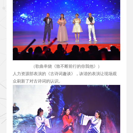
（歌曲串烧《致不断前行的你我他》）
人力资源部表演的《古诗词趣谈》，诙谐的表演让现场观
众刷新了对古诗词的认识。