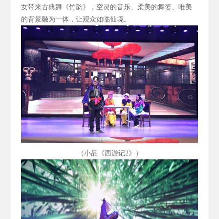
女带来古典舞《竹韵》，空灵的音乐、柔美的舞姿、唯美
的背景融为一体，让观众如临仙境。
（小品《西游记2
》）