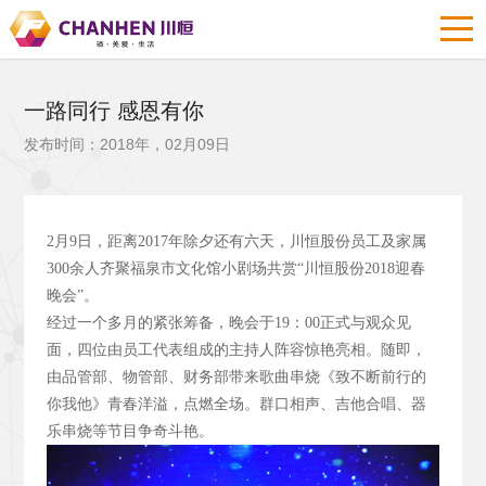
一路同行 感恩有你
发布时间：2018年，02月09日
2
月9
日，距离2017
年除夕还有六天，川恒股份员工及家属
300
余人齐聚福泉市文化馆小剧场共赏“川恒股份2018
迎春
晚会”。
经过一个多月的紧张筹备，晚会于19
：00
正式与观众见
面，四位由员工代表组成的主持人阵容惊艳亮相。随即，
由品管部、物管部、财务部带来歌曲串烧《致不断前行的
你我他》青春洋溢，点燃全场。群口相声、吉他合唱、器
乐串烧等节目争奇斗艳。