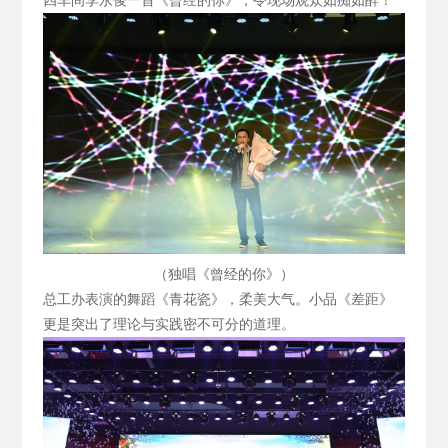
四车间李永俊一首《曾经的你》，令现场观众如痴如醉！
（独唱《曾经的你》）
总工办表演的舞蹈《青花瓷》，柔美大气。小品《差距》
更是突出了理论与实践密不可分的道理。