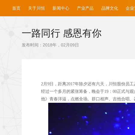
首页
关于川恒
新闻中心
产业产品
品牌文化
企业
一路同行 感恩有你
发布时间：2018年，02月09日
2
月9
日，距离2017
年除夕还有六天，川恒股份员工及
经过一个多月的紧张筹备，晚会于19
：00
正式与观
他》青春洋溢，点燃全场。群口相声、吉他合唱、