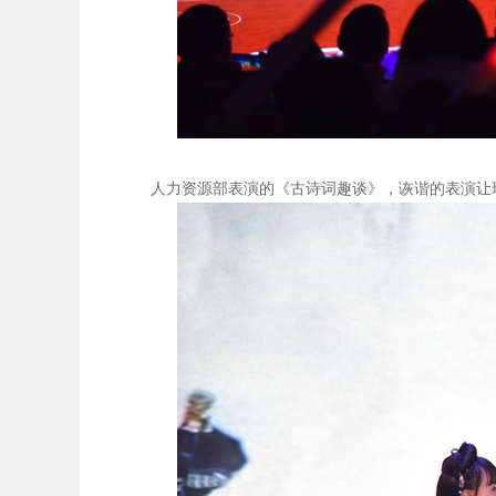
人力资源部表演的《古诗词趣谈》，诙谐的表演让