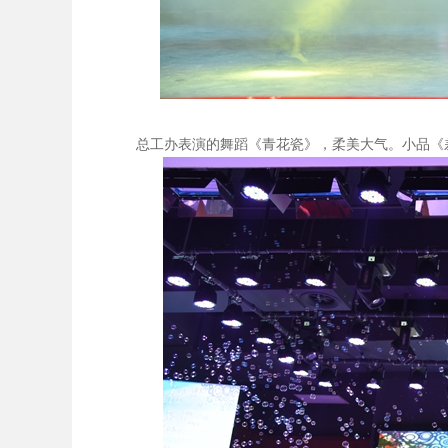
总工办表演的舞蹈《青花瓷》，柔美大气。小品《