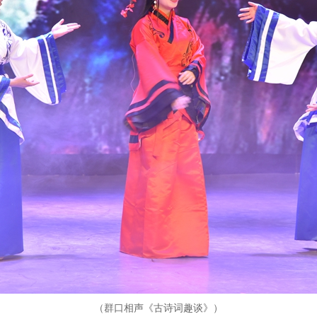
（群口相声《古诗词趣谈》）