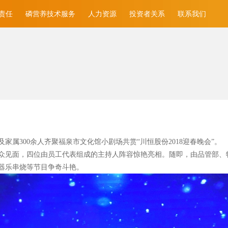
责任
磷营养技术服务
人力资源
投资者关系
联系我们
家属300
余人齐聚福泉市文化馆小剧场共赏“川恒股份2018
迎春晚会”。
众见面，四位由员工代表组成的主持人阵容惊艳亮相。随即，由品管部、
器乐串烧等节目争奇斗艳。