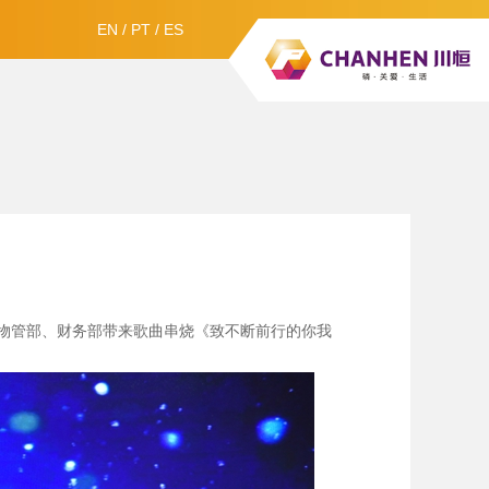
EN
/
PT
/
ES
物管部、财务部带来歌曲串烧《致不断前行的你我