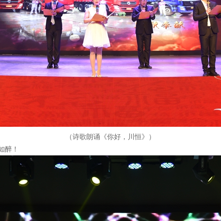
（诗歌朗诵《你好，川恒》）
如醉！