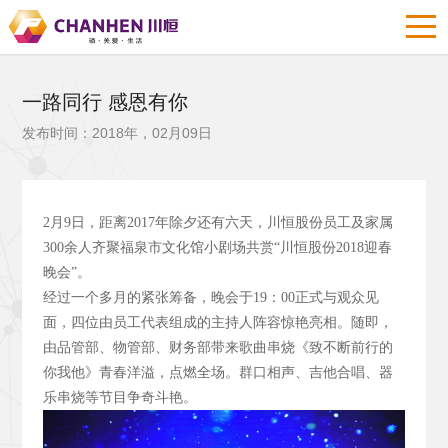
一路同行 感恩有你
发布时间：2018年，02月09日
2
月9
日，距离2017
年除夕还有六天，川恒股份员工及家属
300
余人齐聚福泉市文化馆小剧场共赏“川恒股份2018
迎春
晚会”。
经过一个多月的紧张筹备，晚会于19
：00
正式与观众见
面，四位由员工代表组成的主持人阵容惊艳亮相。随即，
由品管部、物管部、财务部带来歌曲串烧《致不断前行的
你我他》青春洋溢，点燃全场。群口相声、吉他合唱、器
乐串烧等节目争奇斗艳。