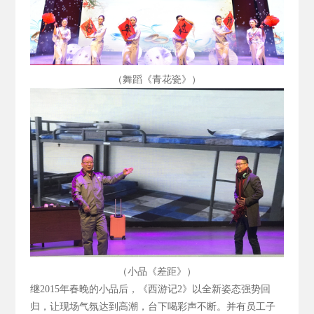
（舞蹈《青花瓷》）
（小品《差距》）
继2015
年春晚的小品后，《西游记2
》以全新姿态强势回
归，让现场气氛达到高潮，台下喝彩声不断。并有员工子