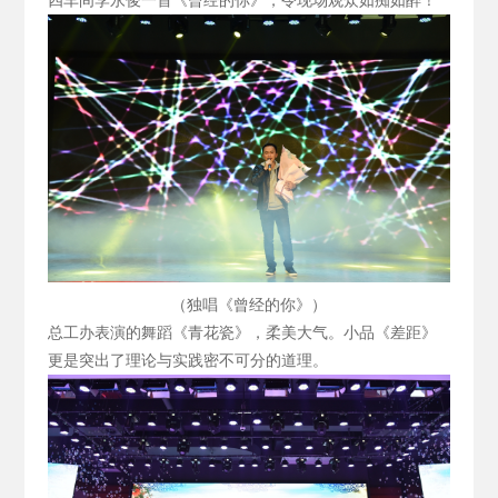
四车间李永俊一首《曾经的你》，令现场观众如痴如醉！
（独唱《曾经的你》）
总工办表演的舞蹈《青花瓷》，柔美大气。小品《差距》
更是突出了理论与实践密不可分的道理。