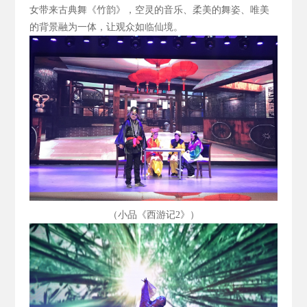
女带来古典舞《竹韵》，空灵的音乐、柔美的舞姿、唯美
的背景融为一体，让观众如临仙境。
（小品《西游记2
》）