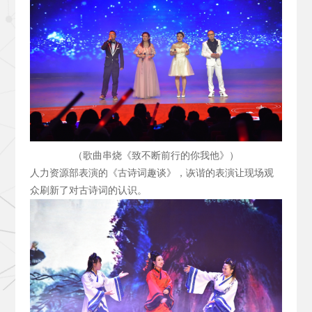
（歌曲串烧《致不断前行的你我他》）
人力资源部表演的《古诗词趣谈》，诙谐的表演让现场观
众刷新了对古诗词的认识。