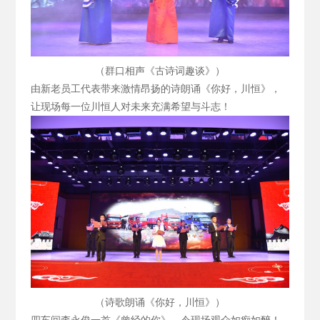
（群口相声《古诗词趣谈》）
由新老员工代表带来激情昂扬的诗朗诵《你好，川恒》，
让现场每一位川恒人对未来充满希望与斗志！
（诗歌朗诵《你好，川恒》）