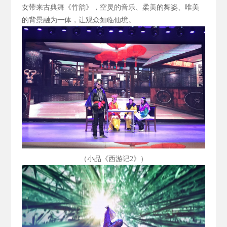
女带来古典舞《竹韵》，空灵的音乐、柔美的舞姿、唯美
的背景融为一体，让观众如临仙境。
（小品《西游记2
》）