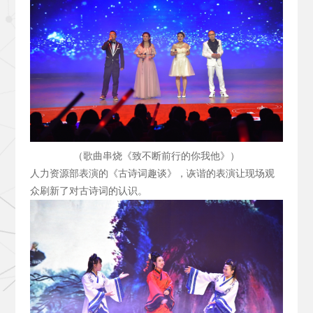
（歌曲串烧《致不断前行的你我他》）
人力资源部表演的《古诗词趣谈》，诙谐的表演让现场观
众刷新了对古诗词的认识。