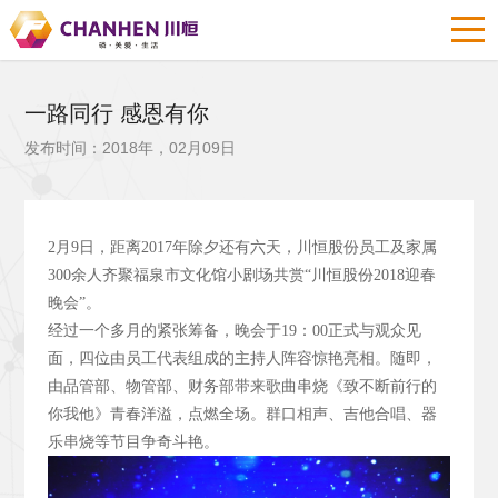
一路同行 感恩有你
发布时间：2018年，02月09日
2
月9
日，距离2017
年除夕还有六天，川恒股份员工及家属
300
余人齐聚福泉市文化馆小剧场共赏“川恒股份2018
迎春
晚会”。
经过一个多月的紧张筹备，晚会于19
：00
正式与观众见
面，四位由员工代表组成的主持人阵容惊艳亮相。随即，
由品管部、物管部、财务部带来歌曲串烧《致不断前行的
你我他》青春洋溢，点燃全场。群口相声、吉他合唱、器
乐串烧等节目争奇斗艳。