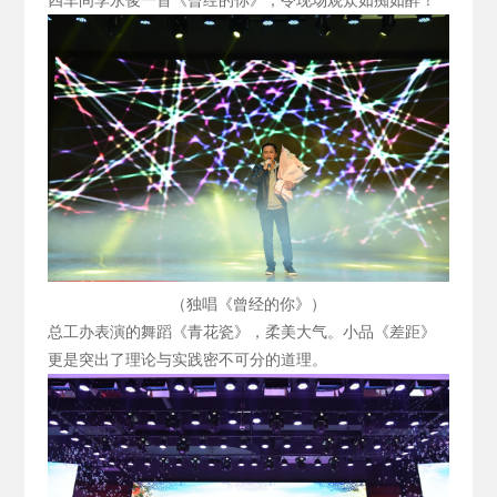
四车间李永俊一首《曾经的你》，令现场观众如痴如醉！
（独唱《曾经的你》）
总工办表演的舞蹈《青花瓷》，柔美大气。小品《差距》
更是突出了理论与实践密不可分的道理。