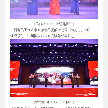
（群口相声《古诗词趣谈》）
由新老员工代表带来激情昂扬的诗朗诵《你好，川恒》，
让现场每一位川恒人对未来充满希望与斗志！
（诗歌朗诵《你好，川恒》）