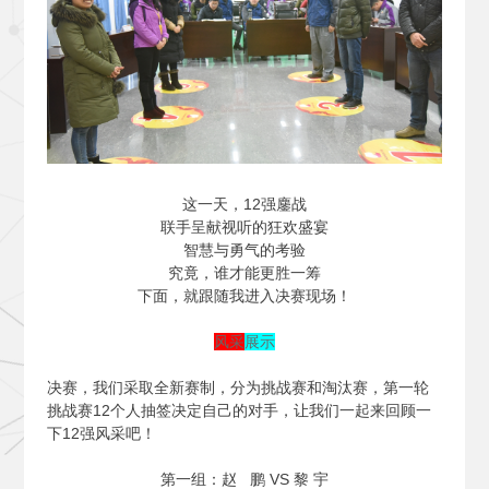
这一天，12强鏖战
联手呈献视听的狂欢盛宴
智慧与勇气的考验
究竟，谁才能更胜一筹
下面，就跟随我进入决赛现场！
风采
展示
决赛，我们采取全新赛制，分为挑战赛和淘汰赛，第一轮
挑战赛12个人抽签决定自己的对手，让我们一起来回顾一
下12强风采吧！
第一组：赵 鹏 VS 黎 宇