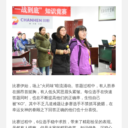
比赛伊始，场上"火药味”暗流涌动。答题过程中，有人胜券
在握昂首挺胸，有人低头冥思眉头紧皱。每位选手在快速
答题同时，也在不断提高他们的正确率，生怕自己
被“KO”。其中不乏几道难题让参赛选手不禁抓耳挠腮，在
幸运女神的眷顾之下回答正确的他们也十分喜悦。
比赛过程中，6位选手稳中求胜，带来了精彩纷呈的表现。
虽然有人惜败，但是大家的精彩作答、知识储备、沉稳心