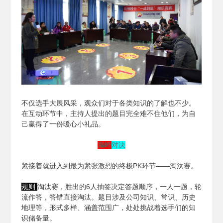
不仅选手大展风采，观众们对于各类知识的了解也不少。
在互动环节中，主持人提出的题目完全难不住他们，为自
己赢得了一份暖心小礼品。
巅峰
对决
紧接着就进入到最为紧张激烈的终极PK环节——淘汰赛。
规则
淘汰赛，胜出的6人抽签决定答题顺序，一人一题，轮
流作答，答错直接淘汰。题目涉及公司知识、常识、历史
地理等，形式多样、涵盖范围广，处处挑战着选手们的知
识储备量。