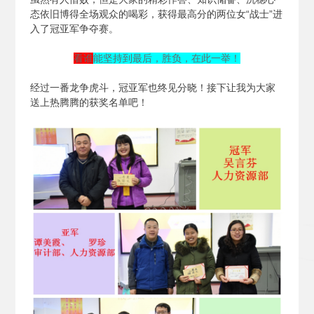
态依旧博得全场观众的喝彩，获得最高分的两位女“战士”进
入了冠亚军争夺赛。
看谁
能坚持到最后，胜负，在此一举！
经过一番龙争虎斗，冠亚军也终见分晓！接下让我为大家
送上热腾腾的获奖名单吧！