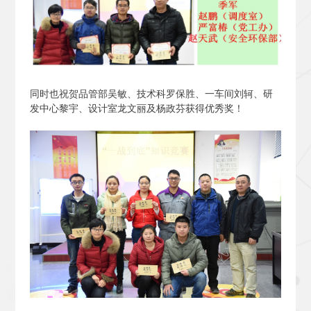
同时也祝贺品管部吴敏、技术科罗保胜、一车间刘轲、研
发中心黎宇、设计室龙文丽及杨政芬获得优秀奖！