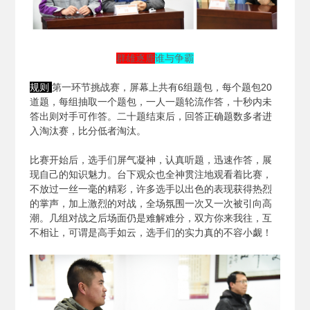
群雄逐鹿
谁与争霸
规则
第一环节挑战赛，屏幕上共有6组题包，每个题包20
道题，每组抽取一个题包，一人一题轮流作答，十秒内未
答出则对手可作答。二十题结束后，回答正确题数多者进
入淘汰赛，比分低者淘汰。
比赛开始后，选手们屏气凝神，认真听题，迅速作答，展
现自己的知识魅力。台下观众也全神贯注地观看着比赛，
不放过一丝一毫的精彩，许多选手以出色的表现获得热烈
的掌声，加上激烈的对战，全场氛围一次又一次被引向高
潮。几组对战之后场面仍是难解难分，双方你来我往，互
不相让，可谓是高手如云，选手们的实力真的不容小觑！