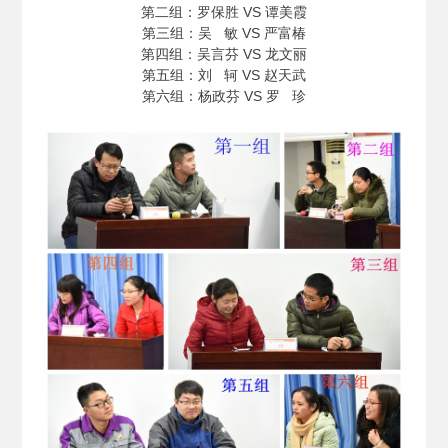
第二组：罗保胜 VS 谭美霞
第三组：吴 敏 VS 严富椿
第四组：吴言芬 VS 龙文丽
第五组：刘 轲 VS 赵天武
第六组：杨政芬 VS 罗 珍