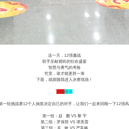
这一天，12强鏖战
联手呈献视听的狂欢盛宴
智慧与勇气的考验
究竟，谁才能更胜一筹
下面，就跟随我进入决赛现场！
风采
展示
第一轮挑战赛12个人抽签决定自己的对手，让我们一起来回顾一下12强
第一组：赵 鹏 VS 黎 宇
第二组：罗保胜 VS 谭美霞
第三组：吴 敏 VS 严富椿