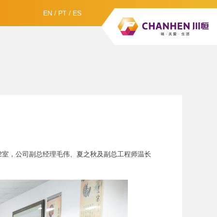
EN
/
PT
/
ES
412室，公司副总经理毛伟、夏之秋及副总工程师温长