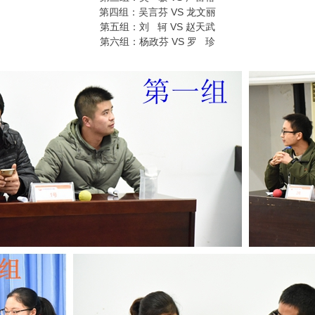
第四组：吴言芬 VS 龙文丽
第五组：刘 轲 VS 赵天武
第六组：杨政芬 VS 罗 珍