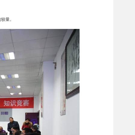
。
的较量。