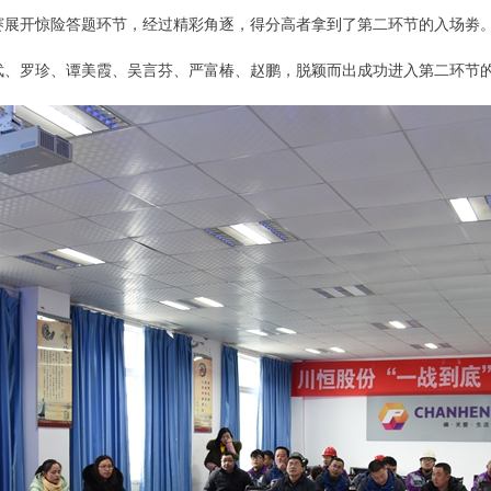
赛展开惊险答题环节，经过精彩角逐，得分高者拿到了第二环节的入场劵
武、罗珍、谭美霞、吴言芬、严富椿、赵鹏，脱颖而出成功进入第二环节