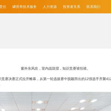
责任
磷营养技术服务
人力资源
投资者关系
联系我们
窗外东风吹，室内战鼓擂，知识竞赛谁怕谁。
底”知识竞赛决赛正式拉开帷幕，从第一轮选拔赛中脱颖而出的12强选手齐聚
。