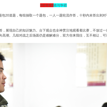
群雄逐鹿
谁与争霸
题包20道题，每组抽取一个题包，一人一题轮流作答，十秒内未答出则
答，展现自己的知识魅力。台下观众也全神贯注地观看着比赛，不放过一
向高潮。几组对战之后场面仍是难解难分，双方你来我往，互不相让，可