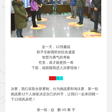
这一天，12强鏖战
联手呈献视听的狂欢盛宴
智慧与勇气的考验
究竟，谁才能更胜一筹
下面，就跟随我进入决赛现场！
风采
展示
决赛，我们采取全新赛制，分为挑战赛和淘汰赛，第一轮
挑战赛12个人抽签决定自己的对手，让我们一起来回顾一
下12强风采吧！
第一组：赵 鹏 VS 黎 宇