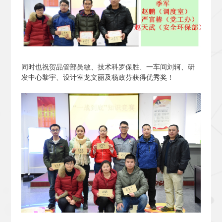
同时也祝贺品管部吴敏、技术科罗保胜、一车间刘轲、研
发中心黎宇、设计室龙文丽及杨政芬获得优秀奖！