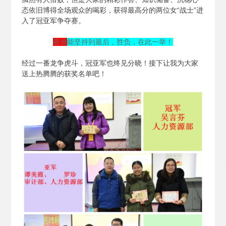
态依旧博得全场观众的喝彩，获得最高分的两位女“战士”进
入了冠亚军争夺赛。
看谁
能坚持到最后，胜负，在此一举！
经过一番龙争虎斗，冠亚军也终见分晓！接下让我为大家
送上热腾腾的获奖名单吧！