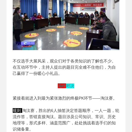
不仅选手大展风采，观众们对于各类知识的了解也不少。
在互动环节中，主持人提出的题目完全难不住他们，为自
己赢得了一份暖心小礼品。
巅峰
对决
紧接着就进入到最为紧张激烈的终极PK环节——淘汰赛。
规则
淘汰赛，胜出的6人抽签决定答题顺序，一人一题，轮
流作答，答错直接淘汰。题目涉及公司知识、常识、历史
地理等，形式多样、涵盖范围广，处处挑战着选手们的知
识储备量。