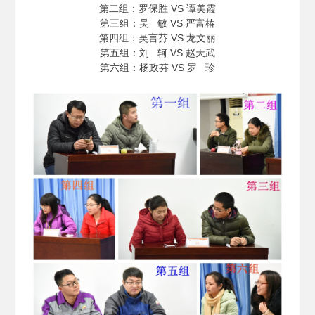
第二组：罗保胜 VS 谭美霞
第三组：吴 敏 VS 严富椿
第四组：吴言芬 VS 龙文丽
第五组：刘 轲 VS 赵天武
第六组：杨政芬 VS 罗 珍