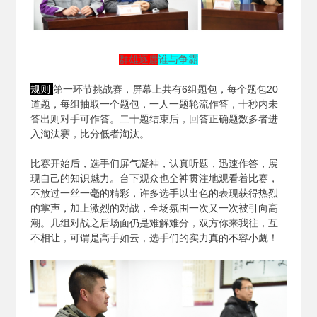
群雄逐鹿
谁与争霸
规则
第一环节挑战赛，屏幕上共有6组题包，每个题包20
道题，每组抽取一个题包，一人一题轮流作答，十秒内未
答出则对手可作答。二十题结束后，回答正确题数多者进
入淘汰赛，比分低者淘汰。
比赛开始后，选手们屏气凝神，认真听题，迅速作答，展
现自己的知识魅力。台下观众也全神贯注地观看着比赛，
不放过一丝一毫的精彩，许多选手以出色的表现获得热烈
的掌声，加上激烈的对战，全场氛围一次又一次被引向高
潮。几组对战之后场面仍是难解难分，双方你来我往，互
不相让，可谓是高手如云，选手们的实力真的不容小觑！