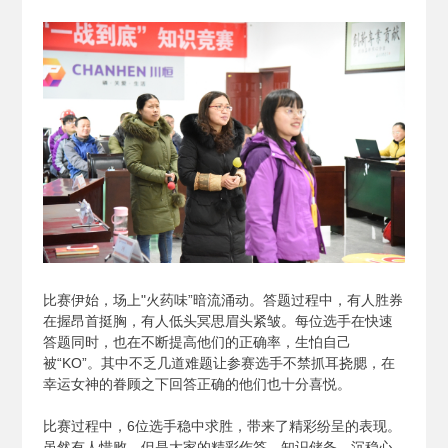
比赛伊始，场上"火药味”暗流涌动。答题过程中，有人胜券
在握昂首挺胸，有人低头冥思眉头紧皱。每位选手在快速
答题同时，也在不断提高他们的正确率，生怕自己
被“KO”。其中不乏几道难题让参赛选手不禁抓耳挠腮，在
幸运女神的眷顾之下回答正确的他们也十分喜悦。
比赛过程中，6位选手稳中求胜，带来了精彩纷呈的表现。
虽然有人惜败，但是大家的精彩作答、知识储备、沉稳心