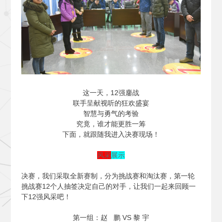
这一天，12强鏖战
联手呈献视听的狂欢盛宴
智慧与勇气的考验
究竟，谁才能更胜一筹
下面，就跟随我进入决赛现场！
风采
展示
决赛，我们采取全新赛制，分为挑战赛和淘汰赛，第一轮
挑战赛12个人抽签决定自己的对手，让我们一起来回顾一
下12强风采吧！
第一组：赵 鹏 VS 黎 宇