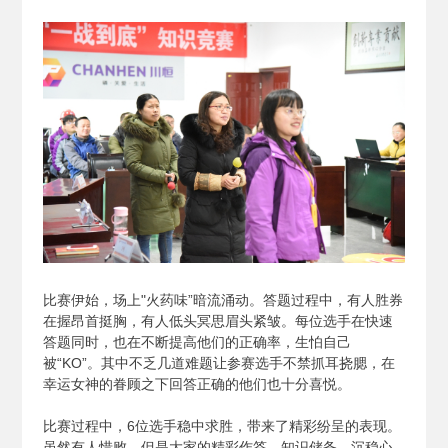
比赛伊始，场上"火药味”暗流涌动。答题过程中，有人胜券
在握昂首挺胸，有人低头冥思眉头紧皱。每位选手在快速
答题同时，也在不断提高他们的正确率，生怕自己
被“KO”。其中不乏几道难题让参赛选手不禁抓耳挠腮，在
幸运女神的眷顾之下回答正确的他们也十分喜悦。
比赛过程中，6位选手稳中求胜，带来了精彩纷呈的表现。
虽然有人惜败，但是大家的精彩作答、知识储备、沉稳心