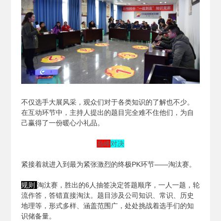
不仅选手大展风采，观众们对于各类知识的了解也不少。
在互动环节中，主持人提出的题目完全难不住他们，为自
己赢得了一份暖心小礼品。
巅峰
对决
紧接着就进入到最为紧张激烈的终极PK环节——淘汰赛。
规则
淘汰赛，胜出的6人抽签决定答题顺序，一人一题，轮
流作答，答错直接淘汰。题目涉及公司知识、常识、历史
地理等，形式多样、涵盖范围广，处处挑战着选手们的知
识储备量。