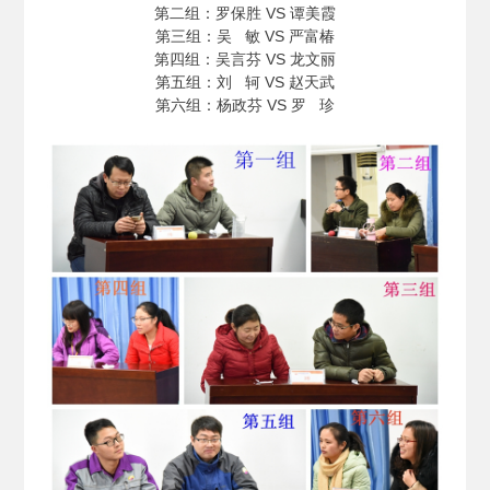
第二组：罗保胜 VS 谭美霞
第三组：吴 敏 VS 严富椿
第四组：吴言芬 VS 龙文丽
第五组：刘 轲 VS 赵天武
第六组：杨政芬 VS 罗 珍