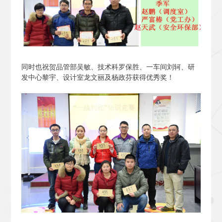
同时也祝贺品管部吴敏、技术科罗保胜、一车间刘轲、研
发中心黎宇、设计室龙文丽及杨政芬获得优秀奖！