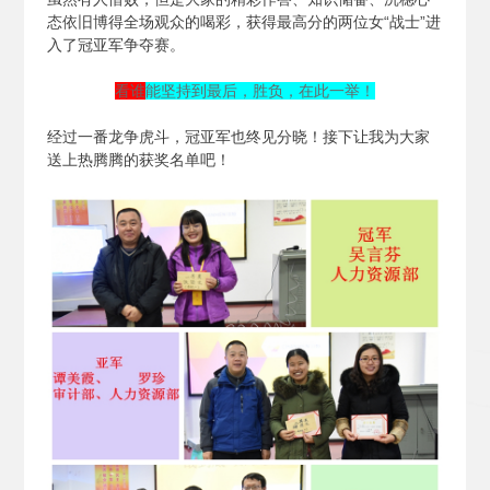
态依旧博得全场观众的喝彩，获得最高分的两位女“战士”进
入了冠亚军争夺赛。
看谁
能坚持到最后，胜负，在此一举！
经过一番龙争虎斗，冠亚军也终见分晓！接下让我为大家
送上热腾腾的获奖名单吧！