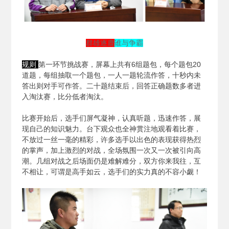
群雄逐鹿
谁与争霸
规则
第一环节挑战赛，屏幕上共有6组题包，每个题包20
道题，每组抽取一个题包，一人一题轮流作答，十秒内未
答出则对手可作答。二十题结束后，回答正确题数多者进
入淘汰赛，比分低者淘汰。
比赛开始后，选手们屏气凝神，认真听题，迅速作答，展
现自己的知识魅力。台下观众也全神贯注地观看着比赛，
不放过一丝一毫的精彩，许多选手以出色的表现获得热烈
的掌声，加上激烈的对战，全场氛围一次又一次被引向高
潮。几组对战之后场面仍是难解难分，双方你来我往，互
不相让，可谓是高手如云，选手们的实力真的不容小觑！