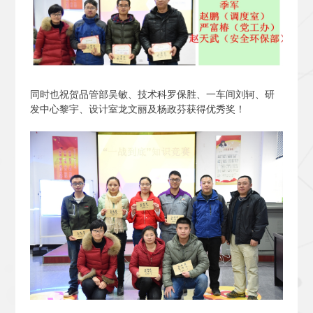
同时也祝贺品管部吴敏、技术科罗保胜、一车间刘轲、研
发中心黎宇、设计室龙文丽及杨政芬获得优秀奖！