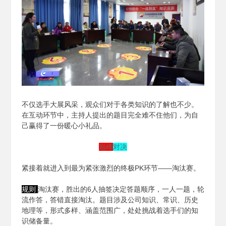
不仅选手大展风采，观众们对于各类知识的了解也不少。
在互动环节中，主持人提出的题目完全难不住他们，为自
己赢得了一份暖心小礼品。
巅峰
对决
紧接着就进入到最为紧张激烈的终极PK环节——淘汰赛。
规则
淘汰赛，胜出的6人抽签决定答题顺序，一人一题，轮
流作答，答错直接淘汰。题目涉及公司知识、常识、历史
地理等，形式多样、涵盖范围广，处处挑战着选手们的知
识储备量。