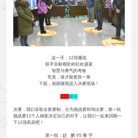
这一天，12强鏖战
联手呈献视听的狂欢盛宴
智慧与勇气的考验
究竟，谁才能更胜一筹
下面，就跟随我进入决赛现场！
风采
展示
决赛，我们采取全新赛制，分为挑战赛和淘汰赛，第一轮
挑战赛12个人抽签决定自己的对手，让我们一起来回顾一
下12强风采吧！
第一组：赵 鹏 VS 黎 宇