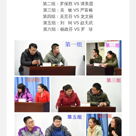
第二组：罗保胜 VS 谭美霞
第三组：吴 敏 VS 严富椿
第四组：吴言芬 VS 龙文丽
第五组：刘 轲 VS 赵天武
第六组：杨政芬 VS 罗 珍