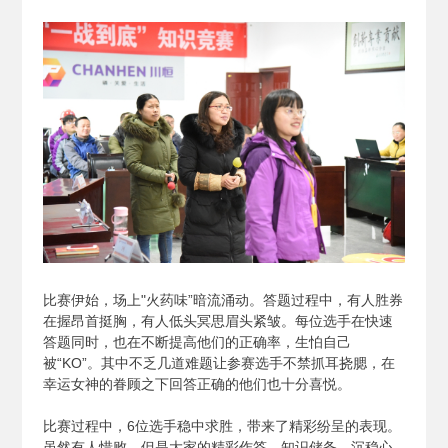
比赛伊始，场上"火药味”暗流涌动。答题过程中，有人胜券
在握昂首挺胸，有人低头冥思眉头紧皱。每位选手在快速
答题同时，也在不断提高他们的正确率，生怕自己
被“KO”。其中不乏几道难题让参赛选手不禁抓耳挠腮，在
幸运女神的眷顾之下回答正确的他们也十分喜悦。
比赛过程中，6位选手稳中求胜，带来了精彩纷呈的表现。
虽然有人惜败，但是大家的精彩作答、知识储备、沉稳心