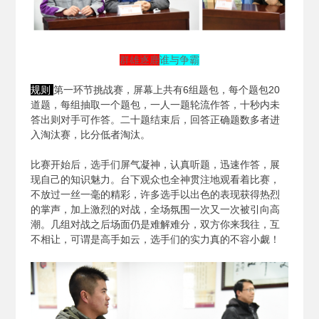
群雄逐鹿
谁与争霸
规则
第一环节挑战赛，屏幕上共有6组题包，每个题包20
道题，每组抽取一个题包，一人一题轮流作答，十秒内未
答出则对手可作答。二十题结束后，回答正确题数多者进
入淘汰赛，比分低者淘汰。
比赛开始后，选手们屏气凝神，认真听题，迅速作答，展
现自己的知识魅力。台下观众也全神贯注地观看着比赛，
不放过一丝一毫的精彩，许多选手以出色的表现获得热烈
的掌声，加上激烈的对战，全场氛围一次又一次被引向高
潮。几组对战之后场面仍是难解难分，双方你来我往，互
不相让，可谓是高手如云，选手们的实力真的不容小觑！