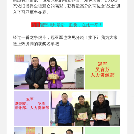
态依旧博得全场观众的喝彩，获得最高分的两位女“战士”进
入了冠亚军争夺赛。
看谁
能坚持到最后，胜负，在此一举！
经过一番龙争虎斗，冠亚军也终见分晓！接下让我为大家
送上热腾腾的获奖名单吧！