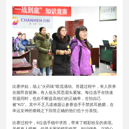
比赛伊始，场上"火药味”暗流涌动。答题过程中，有人胜券
在握昂首挺胸，有人低头冥思眉头紧皱。每位选手在快速
答题同时，也在不断提高他们的正确率，生怕自己
被“KO”。其中不乏几道难题让参赛选手不禁抓耳挠腮，在
幸运女神的眷顾之下回答正确的他们也十分喜悦。
比赛过程中，6位选手稳中求胜，带来了精彩纷呈的表现。
虽然有人惜败，但是大家的精彩作答、知识储备、沉稳心