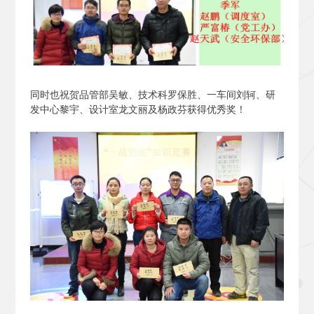
同时也祝贺品管部吴敏、技术科罗保胜、一车间刘轲、研
发中心黎宇、设计室龙文丽及杨政芬获得优秀奖！