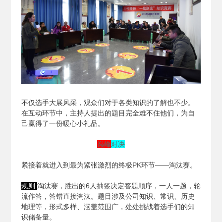
不仅选手大展风采，观众们对于各类知识的了解也不少。
在互动环节中，主持人提出的题目完全难不住他们，为自
己赢得了一份暖心小礼品。
巅峰
对决
紧接着就进入到最为紧张激烈的终极PK环节——淘汰赛。
规则
淘汰赛，胜出的6人抽签决定答题顺序，一人一题，轮
流作答，答错直接淘汰。题目涉及公司知识、常识、历史
地理等，形式多样、涵盖范围广，处处挑战着选手们的知
识储备量。