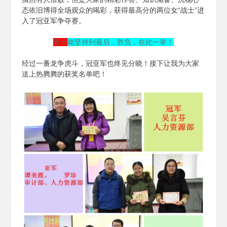
态依旧博得全场观众的喝彩，获得最高分的两位女“战士”进
入了冠亚军争夺赛。
看谁
能坚持到最后，胜负，在此一举！
经过一番龙争虎斗，冠亚军也终见分晓！接下让我为大家
送上热腾腾的获奖名单吧！