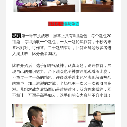
群雄逐鹿
谁与争霸
规则
第一环节挑战赛，屏幕上共有6组题包，每个题包20
道题，每组抽取一个题包，一人一题轮流作答，十秒内未
答出则对手可作答。二十题结束后，回答正确题数多者进
入淘汰赛，比分低者淘汰。
比赛开始后，选手们屏气凝神，认真听题，迅速作答，展
现自己的知识魅力。台下观众也全神贯注地观看着比赛，
不放过一丝一毫的精彩，许多选手以出色的表现获得热烈
的掌声，加上激烈的对战，全场氛围一次又一次被引向高
潮。几组对战之后场面仍是难解难分，双方你来我往，互
不相让，可谓是高手如云，选手们的实力真的不容小觑！