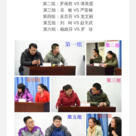
第二组：罗保胜 VS 谭美霞
第三组：吴 敏 VS 严富椿
第四组：吴言芬 VS 龙文丽
第五组：刘 轲 VS 赵天武
第六组：杨政芬 VS 罗 珍