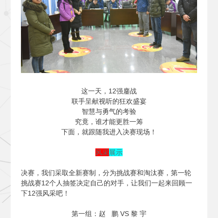
这一天，12强鏖战
联手呈献视听的狂欢盛宴
智慧与勇气的考验
究竟，谁才能更胜一筹
下面，就跟随我进入决赛现场！
风采
展示
决赛，我们采取全新赛制，分为挑战赛和淘汰赛，第一轮
挑战赛12个人抽签决定自己的对手，让我们一起来回顾一
下12强风采吧！
第一组：赵 鹏 VS 黎 宇