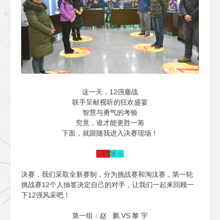
这一天，12强鏖战
联手呈献视听的狂欢盛宴
智慧与勇气的考验
究竟，谁才能更胜一筹
下面，就跟随我进入决赛现场！
风采
展示
决赛，我们采取全新赛制，分为挑战赛和淘汰赛，第一轮
挑战赛12个人抽签决定自己的对手，让我们一起来回顾一
下12强风采吧！
第一组：赵 鹏 VS 黎 宇