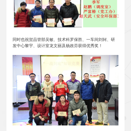
同时也祝贺品管部吴敏、技术科罗保胜、一车间刘轲、研
发中心黎宇、设计室龙文丽及杨政芬获得优秀奖！