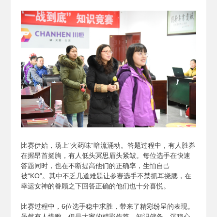
比赛伊始，场上"火药味”暗流涌动。答题过程中，有人胜券
在握昂首挺胸，有人低头冥思眉头紧皱。每位选手在快速
答题同时，也在不断提高他们的正确率，生怕自己
被“KO”。其中不乏几道难题让参赛选手不禁抓耳挠腮，在
幸运女神的眷顾之下回答正确的他们也十分喜悦。
比赛过程中，6位选手稳中求胜，带来了精彩纷呈的表现。
虽然有人惜败，但是大家的精彩作答、知识储备、沉稳心