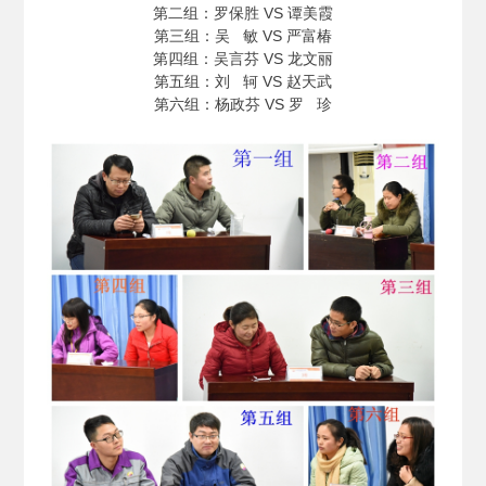
第二组：罗保胜 VS 谭美霞
第三组：吴 敏 VS 严富椿
第四组：吴言芬 VS 龙文丽
第五组：刘 轲 VS 赵天武
第六组：杨政芬 VS 罗 珍