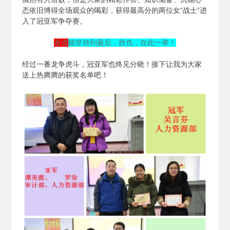
态依旧博得全场观众的喝彩，获得最高分的两位女“战士”进
入了冠亚军争夺赛。
看谁
能坚持到最后，胜负，在此一举！
经过一番龙争虎斗，冠亚军也终见分晓！接下让我为大家
送上热腾腾的获奖名单吧！