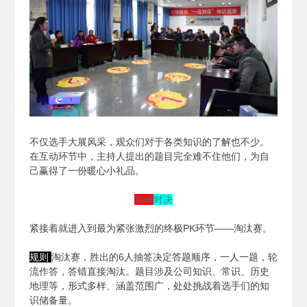
不仅选手大展风采，观众们对于各类知识的了解也不少。
在互动环节中，主持人提出的题目完全难不住他们，为自
己赢得了一份暖心小礼品。
巅峰
对决
紧接着就进入到最为紧张激烈的终极PK环节——淘汰赛。
规则
淘汰赛，胜出的6人抽签决定答题顺序，一人一题，轮
流作答，答错直接淘汰。题目涉及公司知识、常识、历史
地理等，形式多样、涵盖范围广，处处挑战着选手们的知
识储备量。