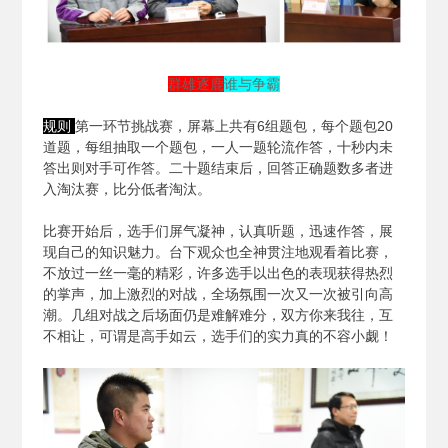
群雄逐鹿
谁与争霸
规则
第一环节挑战赛，屏幕上共有6组题包，每个题包20
道题，每组抽取一个题包，一人一题轮流作答，十秒内未
答出则对手可作答。二十题结束后，回答正确题数多者进
入淘汰赛，比分低者淘汰。
比赛开始后，选手们屏气凝神，认真听题，迅速作答，展
现自己的知识魅力。台下观众也全神贯注地观看着比赛，
不放过一丝一毫的精彩，许多选手以出色的表现获得热烈
的掌声，加上激烈的对战，全场氛围一次又一次被引向高
潮。几组对战之后场面仍是难解难分，双方你来我往，互
不相让，可谓是高手如云，选手们的实力真的不容小觑！