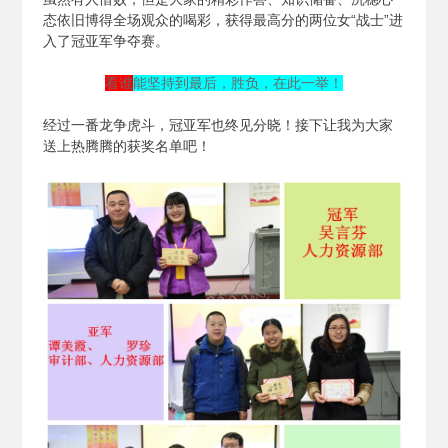
态依旧博得全场观众的喝彩，获得最高分的两位女“战士”进
入了冠亚军争夺赛。
看谁
能坚持到最后，胜负，在此一举！
经过一番龙争虎斗，冠亚军也终见分晓！接下让我为大家
送上热腾腾的获奖名单吧！