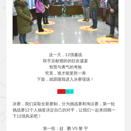
这一天，12强鏖战
联手呈献视听的狂欢盛宴
智慧与勇气的考验
究竟，谁才能更胜一筹
下面，就跟随我进入决赛现场！
风采
展示
决赛，我们采取全新赛制，分为挑战赛和淘汰赛，第一轮
挑战赛12个人抽签决定自己的对手，让我们一起来回顾一
下12强风采吧！
第一组：赵 鹏 VS 黎 宇