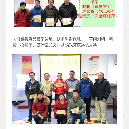
同时也祝贺品管部吴敏、技术科罗保胜、一车间刘轲、研
发中心黎宇、设计室龙文丽及杨政芬获得优秀奖！