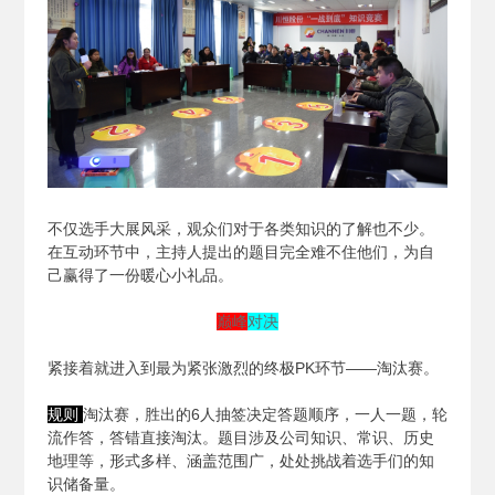
不仅选手大展风采，观众们对于各类知识的了解也不少。
在互动环节中，主持人提出的题目完全难不住他们，为自
己赢得了一份暖心小礼品。
巅峰
对决
紧接着就进入到最为紧张激烈的终极PK环节——淘汰赛。
规则
淘汰赛，胜出的6人抽签决定答题顺序，一人一题，轮
流作答，答错直接淘汰。题目涉及公司知识、常识、历史
地理等，形式多样、涵盖范围广，处处挑战着选手们的知
识储备量。