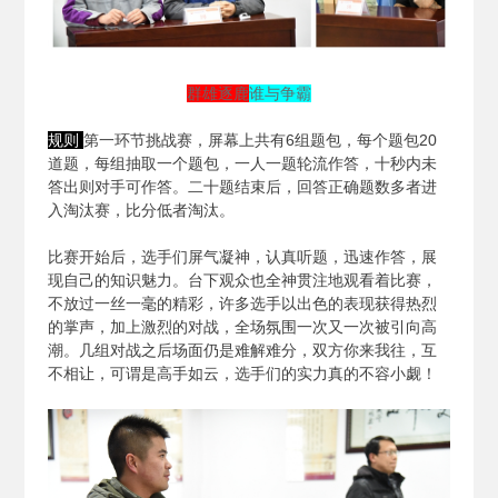
群雄逐鹿
谁与争霸
规则
第一环节挑战赛，屏幕上共有6组题包，每个题包20
道题，每组抽取一个题包，一人一题轮流作答，十秒内未
答出则对手可作答。二十题结束后，回答正确题数多者进
入淘汰赛，比分低者淘汰。
比赛开始后，选手们屏气凝神，认真听题，迅速作答，展
现自己的知识魅力。台下观众也全神贯注地观看着比赛，
不放过一丝一毫的精彩，许多选手以出色的表现获得热烈
的掌声，加上激烈的对战，全场氛围一次又一次被引向高
潮。几组对战之后场面仍是难解难分，双方你来我往，互
不相让，可谓是高手如云，选手们的实力真的不容小觑！