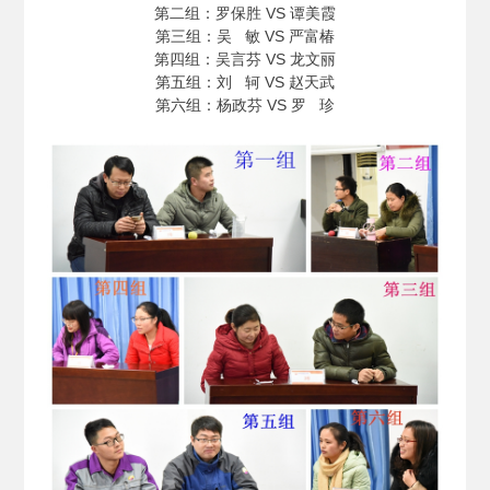
第二组：罗保胜 VS 谭美霞
第三组：吴 敏 VS 严富椿
第四组：吴言芬 VS 龙文丽
第五组：刘 轲 VS 赵天武
第六组：杨政芬 VS 罗 珍