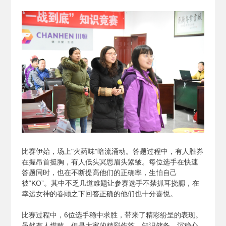
比赛伊始，场上"火药味”暗流涌动。答题过程中，有人胜券
在握昂首挺胸，有人低头冥思眉头紧皱。每位选手在快速
答题同时，也在不断提高他们的正确率，生怕自己
被“KO”。其中不乏几道难题让参赛选手不禁抓耳挠腮，在
幸运女神的眷顾之下回答正确的他们也十分喜悦。
比赛过程中，6位选手稳中求胜，带来了精彩纷呈的表现。
虽然有人惜败，但是大家的精彩作答、知识储备、沉稳心