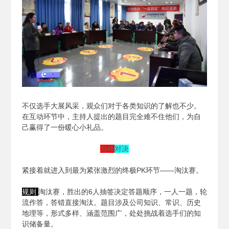
不仅选手大展风采，观众们对于各类知识的了解也不少。
在互动环节中，主持人提出的题目完全难不住他们，为自
己赢得了一份暖心小礼品。
巅峰
对决
紧接着就进入到最为紧张激烈的终极PK环节——淘汰赛。
规则
淘汰赛，胜出的6人抽签决定答题顺序，一人一题，轮
流作答，答错直接淘汰。题目涉及公司知识、常识、历史
地理等，形式多样、涵盖范围广，处处挑战着选手们的知
识储备量。