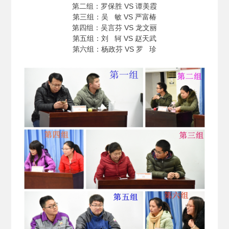
第二组：罗保胜 VS 谭美霞
第三组：吴 敏 VS 严富椿
第四组：吴言芬 VS 龙文丽
第五组：刘 轲 VS 赵天武
第六组：杨政芬 VS 罗 珍