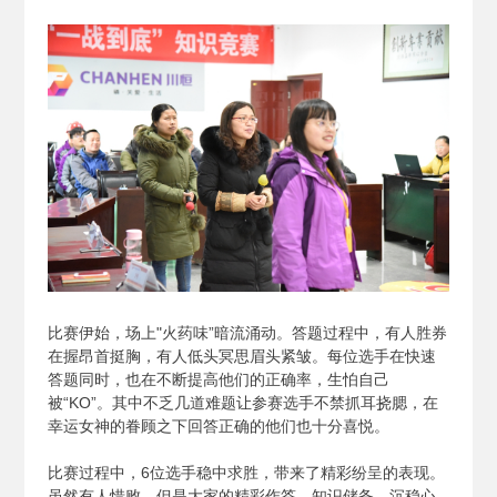
比赛伊始，场上"火药味”暗流涌动。答题过程中，有人胜券
在握昂首挺胸，有人低头冥思眉头紧皱。每位选手在快速
答题同时，也在不断提高他们的正确率，生怕自己
被“KO”。其中不乏几道难题让参赛选手不禁抓耳挠腮，在
幸运女神的眷顾之下回答正确的他们也十分喜悦。
比赛过程中，6位选手稳中求胜，带来了精彩纷呈的表现。
虽然有人惜败，但是大家的精彩作答、知识储备、沉稳心