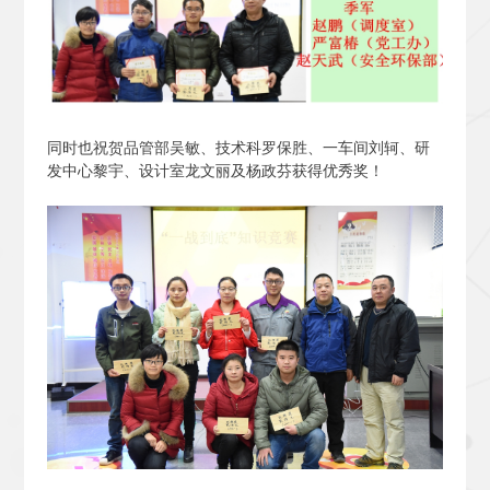
同时也祝贺品管部吴敏、技术科罗保胜、一车间刘轲、研
发中心黎宇、设计室龙文丽及杨政芬获得优秀奖！