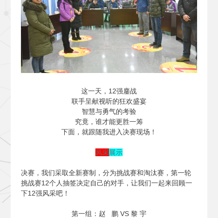
这一天，12强鏖战
联手呈献视听的狂欢盛宴
智慧与勇气的考验
究竟，谁才能更胜一筹
下面，就跟随我进入决赛现场！
风采
展示
决赛，我们采取全新赛制，分为挑战赛和淘汰赛，第一轮
挑战赛12个人抽签决定自己的对手，让我们一起来回顾一
下12强风采吧！
第一组：赵 鹏 VS 黎 宇