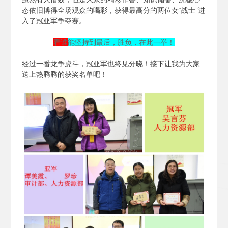
态依旧博得全场观众的喝彩，获得最高分的两位女“战士”进
入了冠亚军争夺赛。
看谁
能坚持到最后，胜负，在此一举！
经过一番龙争虎斗，冠亚军也终见分晓！接下让我为大家
送上热腾腾的获奖名单吧！