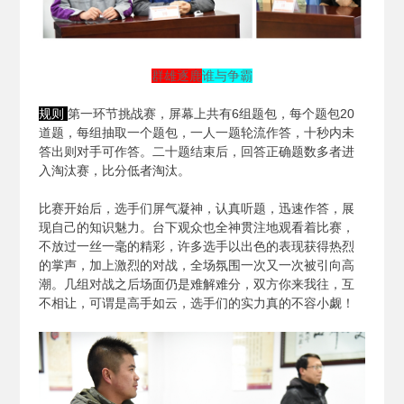
群雄逐鹿
谁与争霸
规则
第一环节挑战赛，屏幕上共有6组题包，每个题包20
道题，每组抽取一个题包，一人一题轮流作答，十秒内未
答出则对手可作答。二十题结束后，回答正确题数多者进
入淘汰赛，比分低者淘汰。
比赛开始后，选手们屏气凝神，认真听题，迅速作答，展
现自己的知识魅力。台下观众也全神贯注地观看着比赛，
不放过一丝一毫的精彩，许多选手以出色的表现获得热烈
的掌声，加上激烈的对战，全场氛围一次又一次被引向高
潮。几组对战之后场面仍是难解难分，双方你来我往，互
不相让，可谓是高手如云，选手们的实力真的不容小觑！