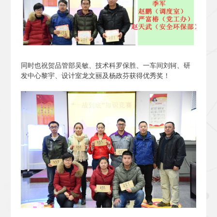
同时也祝贺品管部吴敏、技术科罗保胜、一车间刘轲、研
发中心黎宇、设计室龙文丽及杨政芬获得优秀奖！