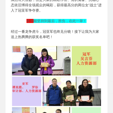
态依旧博得全场观众的喝彩，获得最高分的两位女“战士”进
入了冠亚军争夺赛。
看谁
能坚持到最后，胜负，在此一举！
经过一番龙争虎斗，冠亚军也终见分晓！接下让我为大家
送上热腾腾的获奖名单吧！