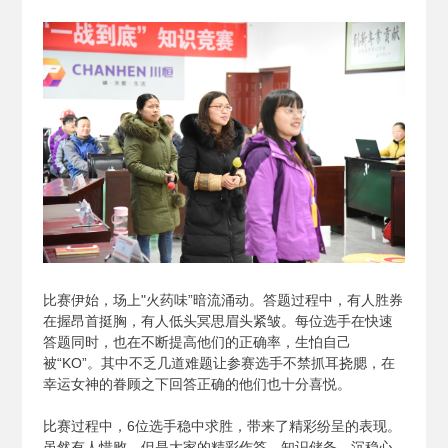
比赛伊始，场上"火药味”暗流涌动。答题过程中，有人胜券
在握昂首挺胸，有人低头冥思眉头紧皱。每位选手在快速
答题同时，也在不断提高他们的正确率，生怕自己
被“KO”。其中不乏几道难题让参赛选手不禁抓耳挠腮，在
幸运女神的眷顾之下回答正确的他们也十分喜悦。
比赛过程中，6位选手稳中求胜，带来了精彩纷呈的表现。
虽然有人惜败，但是大家的精彩作答、知识储备、沉稳心