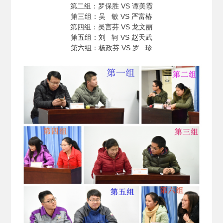
第二组：罗保胜 VS 谭美霞
第三组：吴 敏 VS 严富椿
第四组：吴言芬 VS 龙文丽
第五组：刘 轲 VS 赵天武
第六组：杨政芬 VS 罗 珍