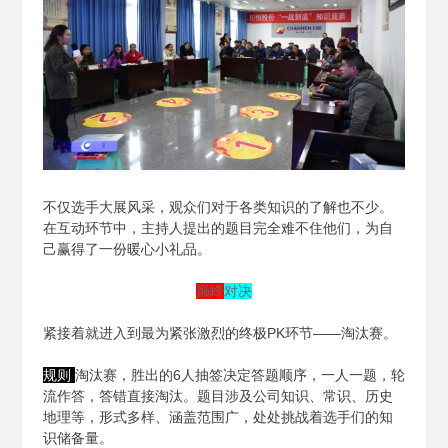
不仅选手大展风采，观众们对于各类知识的了解也不少。
在互动环节中，主持人提出的题目完全难不住他们，为自
己赢得了一份暖心小礼品。
巅峰
对决
紧接着就进入到最为紧张激烈的终极PK环节——淘汰赛。
规则
淘汰赛，胜出的6人抽签决定答题顺序，一人一题，轮
流作答，答错直接淘汰。题目涉及公司知识、常识、历史
地理等，形式多样、涵盖范围广，处处挑战着选手们的知
识储备量。