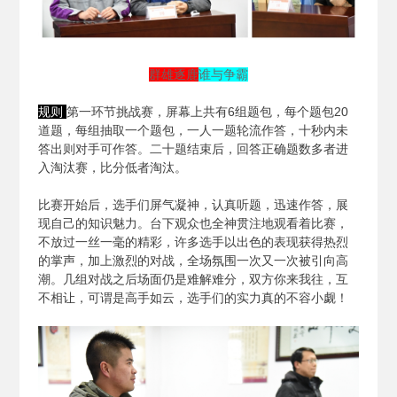
群雄逐鹿
谁与争霸
规则
第一环节挑战赛，屏幕上共有6组题包，每个题包20
道题，每组抽取一个题包，一人一题轮流作答，十秒内未
答出则对手可作答。二十题结束后，回答正确题数多者进
入淘汰赛，比分低者淘汰。
比赛开始后，选手们屏气凝神，认真听题，迅速作答，展
现自己的知识魅力。台下观众也全神贯注地观看着比赛，
不放过一丝一毫的精彩，许多选手以出色的表现获得热烈
的掌声，加上激烈的对战，全场氛围一次又一次被引向高
潮。几组对战之后场面仍是难解难分，双方你来我往，互
不相让，可谓是高手如云，选手们的实力真的不容小觑！