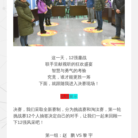
这一天，12强鏖战
联手呈献视听的狂欢盛宴
智慧与勇气的考验
究竟，谁才能更胜一筹
下面，就跟随我进入决赛现场！
风采
展示
决赛，我们采取全新赛制，分为挑战赛和淘汰赛，第一轮
挑战赛12个人抽签决定自己的对手，让我们一起来回顾一
下12强风采吧！
第一组：赵 鹏 VS 黎 宇