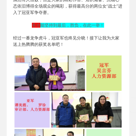
态依旧博得全场观众的喝彩，获得最高分的两位女“战士”进
入了冠亚军争夺赛。
看谁
能坚持到最后，胜负，在此一举！
经过一番龙争虎斗，冠亚军也终见分晓！接下让我为大家
送上热腾腾的获奖名单吧！