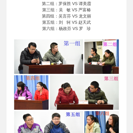
第二组：罗保胜 VS 谭美霞
第三组：吴 敏 VS 严富椿
第四组：吴言芬 VS 龙文丽
第五组：刘 轲 VS 赵天武
第六组：杨政芬 VS 罗 珍