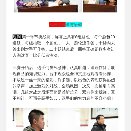
群雄逐鹿
谁与争霸
规则
第一环节挑战赛，屏幕上共有6组题包，每个题包20
道题，每组抽取一个题包，一人一题轮流作答，十秒内未
答出则对手可作答。二十题结束后，回答正确题数多者进
入淘汰赛，比分低者淘汰。
比赛开始后，选手们屏气凝神，认真听题，迅速作答，展
现自己的知识魅力。台下观众也全神贯注地观看着比赛，
不放过一丝一毫的精彩，许多选手以出色的表现获得热烈
的掌声，加上激烈的对战，全场氛围一次又一次被引向高
潮。几组对战之后场面仍是难解难分，双方你来我往，互
不相让，可谓是高手如云，选手们的实力真的不容小觑！