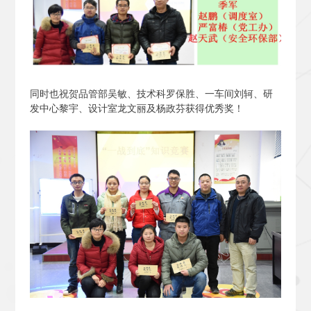
同时也祝贺品管部吴敏、技术科罗保胜、一车间刘轲、研
发中心黎宇、设计室龙文丽及杨政芬获得优秀奖！