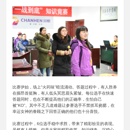
比赛伊始，场上"火药味”暗流涌动。答题过程中，有人胜券
在握昂首挺胸，有人低头冥思眉头紧皱。每位选手在快速
答题同时，也在不断提高他们的正确率，生怕自己
被“KO”。其中不乏几道难题让参赛选手不禁抓耳挠腮，在
幸运女神的眷顾之下回答正确的他们也十分喜悦。
比赛过程中，6位选手稳中求胜，带来了精彩纷呈的表现。
虽然有人惜败，但是大家的精彩作答、知识储备、沉稳心