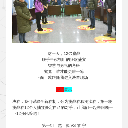
这一天，12强鏖战
联手呈献视听的狂欢盛宴
智慧与勇气的考验
究竟，谁才能更胜一筹
下面，就跟随我进入决赛现场！
风采
展示
决赛，我们采取全新赛制，分为挑战赛和淘汰赛，第一轮
挑战赛12个人抽签决定自己的对手，让我们一起来回顾一
下12强风采吧！
第一组：赵 鹏 VS 黎 宇