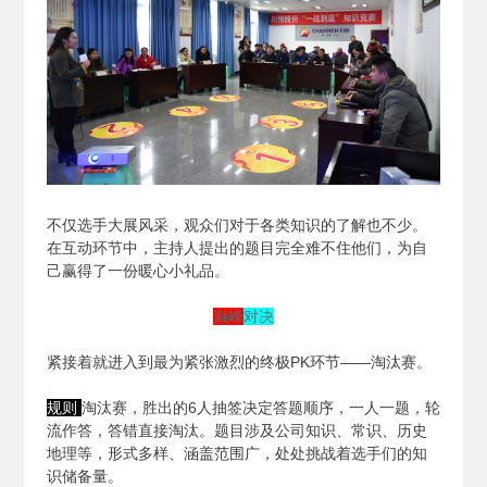
不仅选手大展风采，观众们对于各类知识的了解也不少。
在互动环节中，主持人提出的题目完全难不住他们，为自
己赢得了一份暖心小礼品。
巅峰
对决
紧接着就进入到最为紧张激烈的终极PK环节——淘汰赛。
规则
淘汰赛，胜出的6人抽签决定答题顺序，一人一题，轮
流作答，答错直接淘汰。题目涉及公司知识、常识、历史
地理等，形式多样、涵盖范围广，处处挑战着选手们的知
识储备量。