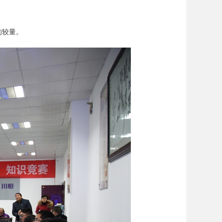
。
的较量。