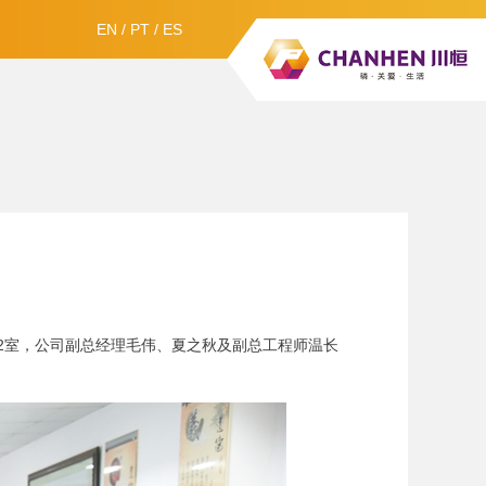
EN
/
PT
/
ES
412室，公司副总经理毛伟、夏之秋及副总工程师温长