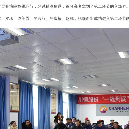
赛展开惊险答题环节，经过精彩角逐，得分高者拿到了第二环节的入场劵
武、罗珍、谭美霞、吴言芬、严富椿、赵鹏，脱颖而出成功进入第二环节