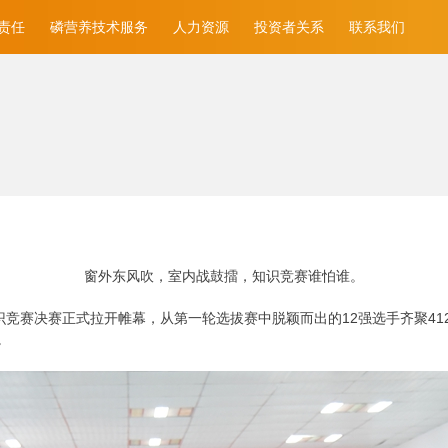
责任
磷营养技术服务
人力资源
投资者关系
联系我们
窗外东风吹，室内战鼓擂，知识竞赛谁怕谁。
底”知识竞赛决赛正式拉开帷幕，从第一轮选拔赛中脱颖而出的12强选手齐聚
。