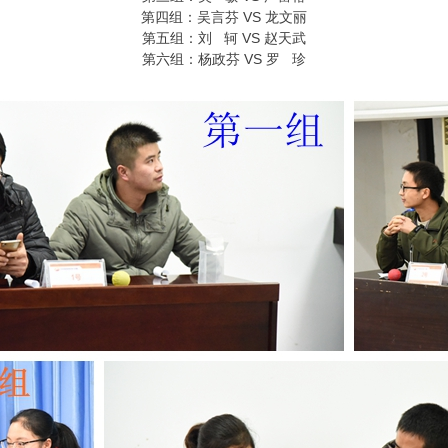
第四组：吴言芬 VS 龙文丽
第五组：刘 轲 VS 赵天武
第六组：杨政芬 VS 罗 珍