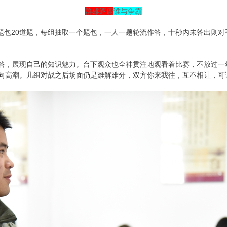
群雄逐鹿
谁与争霸
题包20道题，每组抽取一个题包，一人一题轮流作答，十秒内未答出则
答，展现自己的知识魅力。台下观众也全神贯注地观看着比赛，不放过一
向高潮。几组对战之后场面仍是难解难分，双方你来我往，互不相让，可