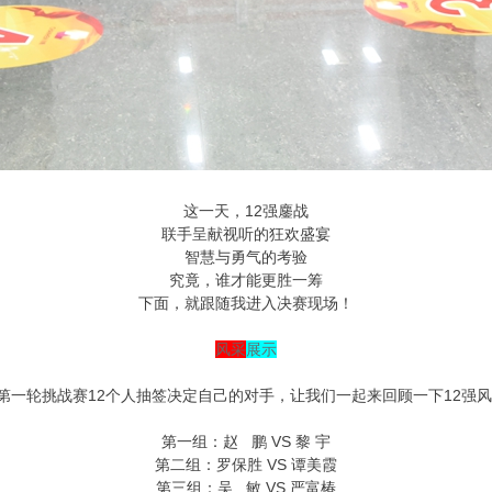
这一天，12强鏖战
联手呈献视听的狂欢盛宴
智慧与勇气的考验
究竟，谁才能更胜一筹
下面，就跟随我进入决赛现场！
风采
展示
第一轮挑战赛12个人抽签决定自己的对手，让我们一起来回顾一下12强
第一组：赵 鹏 VS 黎 宇
第二组：罗保胜 VS 谭美霞
第三组：吴 敏 VS 严富椿